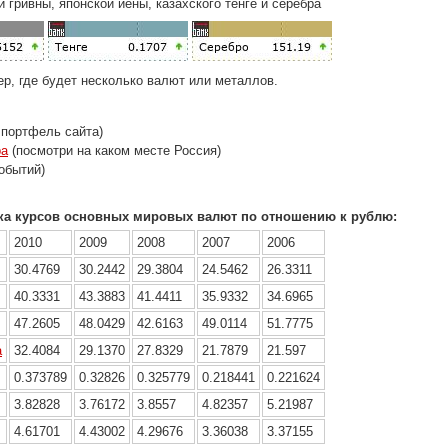
гривны, японской йены, казахского тенге и серебра
р, где будет несколько валют или металлов.
портфель сайта)
ра
(посмотри на каком месте Россия)
обытий)
ка курсов основных мировых валют по отношению к рублю:
2010
2009
2008
2007
2006
30.4769
30.2442
29.3804
24.5462
26.3311
40.3331
43.3883
41.4411
35.9332
34.6965
47.2605
48.0429
42.6163
49.0114
51.7775
а
32.4084
29.1370
27.8329
21.7879
21.597
0.373789
0.32826
0.325779
0.218441
0.221624
3.82828
3.76172
3.8557
4.82357
5.21987
4.61701
4.43002
4.29676
3.36038
3.37155