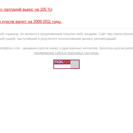
ду палладий вырос на 105 %
)
 курсов валют на 2009-2011 годы.
й странице, не являются предложением покупки либо продажи. Сайт http://www.citizen
ный ущерб, наступивший в результате использования данных рекомендаций.
kdelphos.com - динамика курсов валют и драгоценных металлов, прогнозы курсов валю
продвижение сайта в поисковых системах