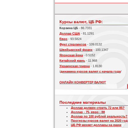
Курсы валют, ЦБ РФ:
Корзина ЦБ
- 86.7331
Доллар США
- 81.1291
Евро
- 93.5824
Фунт стерлингов
- 109.0132
Швейцарский франк
- 100.1347
Японская йена
- 0.5152
Китайский юань
- 11.968
Украинская гривна
- 1.8130
/
динамика курсов валют с начала года
/
ОНЛАЙН КОНВЕРТЕР ВАЛЮТ
Последние материалы
Доллар должен стоить 72 или 85?
Доллар - 75, евро - 88
Доллар по 100 рублей реальность?
Прогнозы курсов валют на 2020 год
ЦБ РФ меняет доллары на юани