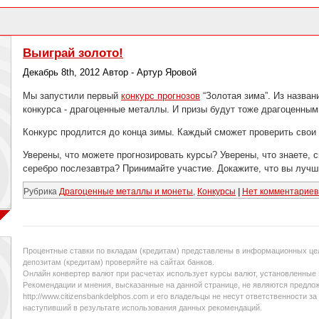
Выиграй золото!
Декабрь 8th, 2012 Автор - Артур Яровой
Мы запустили первый
конкурс прогнозов
“Золотая зима”. Из назван
конкурса - драгоценные металлы. И призы будут тоже драгоценными
Конкурс продлится до конца зимы. Каждый сможет проверить свои 
Уверены, что можете прогнозировать курсы? Уверены, что знаете, с
серебро послезавтра? Принимайте участие. Докажите, что вы лучш
Рубрика
Драгоценные металлы и монеты
,
Конкурсы
|
Нет комментариев
Процентные ставки по вкладам (кредитам) представлены в информационных цел
депозитам (кредитам) проверяйте на сайтах банков.
Онлайн конвертер валют при расчетах использует курсы валют, установленные
Рекомендации и мнения, высказанные на данной странице, не являются предло
http://www.citizensbankdelphos.com и его владельцы не несут ответственности 
наступивший в результате использования данных рекомендаций.