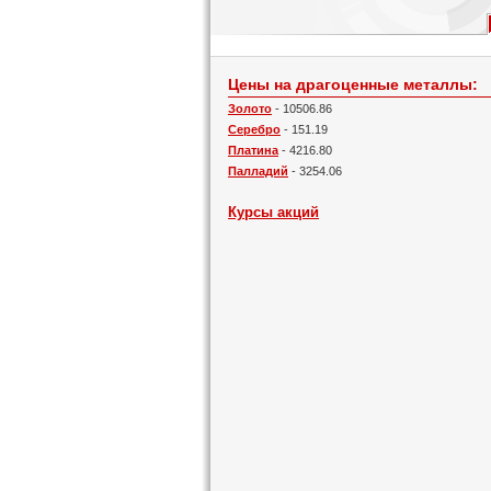
Цены на драгоценные металлы:
Золото
- 10506.86
Серебро
- 151.19
Платина
- 4216.80
Палладий
- 3254.06
Курсы акций