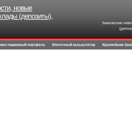
ости, новые
клады (депозиты),
банковские ново
(депоз
нвестиционный портфель
Ипотечный калькулятор
Крупнейшие бан