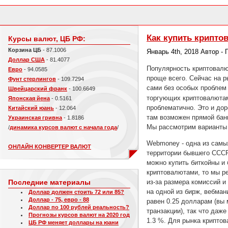
Как купить крипто
Курсы валют, ЦБ РФ:
Корзина ЦБ
- 87.1006
Январь 4th, 2018 Автор -
Доллар США
- 81.4077
Популярность криптовалю
Евро
- 94.0585
проще всего. Сейчас на р
Фунт стерлингов
- 109.7294
сами без особых проблем 
Швейцарский франк
- 100.6649
торгующих криптовалюта
Японская йена
- 0.5161
проблематично. Это и дор
Китайский юань
- 12.064
там возможен прямой банк
Украинская гривна
- 1.8186
Мы рассмотрим варианты 
/
динамика курсов валют с начала года
/
Webmoney - одна из самы
ОНЛАЙН КОНВЕРТЕР ВАЛЮТ
территории бывшего СССР
можно купить биткойны и 
криптовалютами, то мы р
из-за размера комиссий и
Последние материалы
на одной из бирж, вебман
Доллар должен стоить 72 или 85?
Доллар - 75, евро - 88
равен 0.25 долларам (вы
Доллар по 100 рублей реальность?
транзакции), так что даж
Прогнозы курсов валют на 2020 год
1.3 %. Для рынка криптов
ЦБ РФ меняет доллары на юани