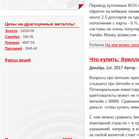
Перевод купленных BCH 
обратно на вебмани заним
около 2.5 долларов за од
пополнение с карты - 6 %,
Цены на драгоценные металлы:
системы не очень популяр
Золото
- 11010.00
Yandex.Money (комиссия -
Серебро
- 160.35
Платина
- 4507.54
Рубрика
На чем можно зар
Палладий
- 3545.42
Что купить: брилл
Курсы акций
Декабрь 1st, 2017 Автор 
Вопросы про биткоин при
слышало про биткойн и че
Потенциальным инвесторам
криптовалюты может не то
биткойн с МММ. Сравнение
деньги, чтобы купить нем
С чем можно сравнить бит
ювелирной отрасли + в п
украшений, например, в 
за любой валютой стоит г