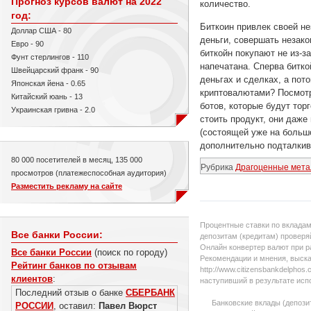
Прогноз курсов валют на 2022
количество.
год:
Биткоин привлек своей не
Доллар США - 80
деньги, совершать незако
Евро - 90
биткойн покупают не из-з
Фунт стерлингов - 110
напечатана. Сперва битко
Швейцарский франк - 90
деньгах и сделках, а пот
Японская йена - 0.65
криптовалютами? Посмотр
Китайский юань - 13
ботов, которые будут то
Украинская гривна - 2.0
стоить продукт, они даже
(состоящей уже на большо
дополнительно подталкива
80 000 посетителей в месяц, 135 000
Рубрика
Драгоценные мета
просмотров (платежеспособная аудитория)
Разместить рекламу на сайте
Процентные ставки по вкладам
Все банки России:
депозитам (кредитам) проверяй
Онлайн конвертер валют при р
Все банки России
(поиск по городу)
Рекомендации и мнения, выска
Рейтинг банков по отзывам
http://www.citizensbankdelpho
клиентов
:
наступивший в результате исп
Последний отзыв о банке
СБЕРБАНК
Банковские вклады (депози
РОССИИ
, оставил:
Павел Вюрст