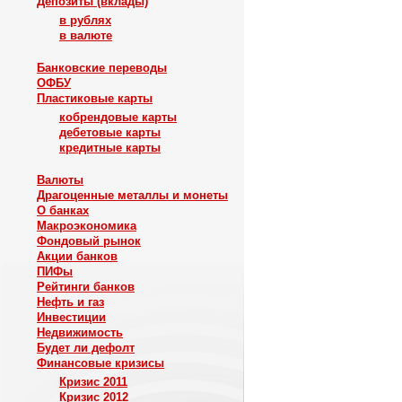
Депозиты (вклады)
в рублях
в валюте
Банковские переводы
ОФБУ
Пластиковые карты
кобрендовые карты
дебетовые карты
кредитные карты
Валюты
Драгоценные металлы и монеты
О банках
Макроэкономика
Фондовый рынок
Акции банков
ПИФы
Рейтинги банков
Нефть и газ
Инвестиции
Недвижимость
Будет ли дефолт
Финансовые кризисы
Кризис 2011
Кризис 2012