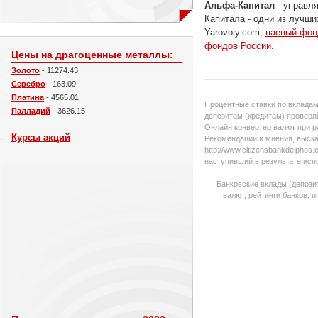
Альфа-Капитал
- управл
Капитала - одни из лучш
Yarovoiy.com,
паевый фон
фондов России
.
Цены на драгоценные металлы:
Золото
- 11274.43
Серебро
- 163.09
Платина
- 4565.01
Процентные ставки по вкладам
Палладий
- 3626.15
депозитам (кредитам) проверяй
Онлайн конвертер валют при р
Курсы акций
Рекомендации и мнения, выска
http://www.citizensbankdelpho
наступивший в результате исп
Банковские вклады (депози
валют, рейтинги банков, 