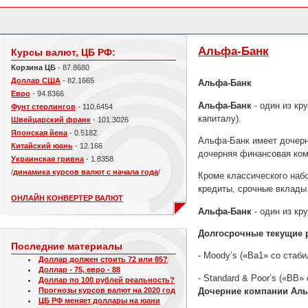
Альфа-Банк
Курсы валют, ЦБ РФ:
Корзина ЦБ
- 87.8680
Доллар США
- 82.1665
Альфа-Банк
Евро
- 94.8366
Альфа-Банк
- один из кр
Фунт стерлингов
- 110.6454
капиталу).
Швейцарский франк
- 101.3026
Японская йена
- 0.5182
Альфа-Банк имеет дочерн
Китайский юань
- 12.166
дочерняя финансовая ком
Украинская гривна
- 1.8358
/
динамика курсов валют с начала года
/
Кроме классического набо
кредиты, срочные вклады 
ОНЛАЙН КОНВЕРТЕР ВАЛЮТ
Альфа-Банк
- один из кр
Долгосрочные текущие 
Последние материалы
- Moody’s («Ba1» со стаб
Доллар должен стоить 72 или 85?
Доллар - 75, евро - 88
- Standard & Poor’s («BB»
Доллар по 100 рублей реальность?
Дочерние компании Аль
Прогнозы курсов валют на 2020 год
ЦБ РФ меняет доллары на юани