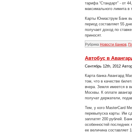
тарифа “Стандарт” - от 4
максимального лимита в т
Карты Юниаструм Банк вы
период составляет 55 дне
получает доход по ставке
приносят.
Рубрика
Новости банков
,
П
Автобус в Авангар
Сентябрь 12th, 2012 Авто
Карта банка Авангард Mas
том, что в качестве биле
вчера. Земля имеется в в
Москвы. К оплате аванга
получат держатели, подав
Тем, у кого MasterCard М
перевыпуска карты. Им сд
заплатят 200 рублей. Бан
особенностей последних 
ее величина составляет 1