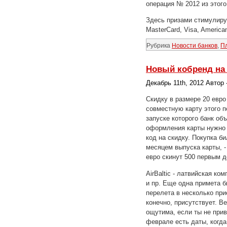
операция № 2012 из этого,
Здесь призами стимулиру
MasterCard, Visa, American
Рубрика
Новости банков
,
П
Новый кобренд на 
Декабрь 11th, 2012 Автор
Скидку в размере 20 евро
совместную карту этого п
запуске которого банк о
оформления карты нужно е
код на скидку. Покупка б
месяцем выпуска карты, -
евро скинут 500 первым д
AirBaltic - латвийская к
и пр. Еще одна примета 
перелета в несколько при
конечно, присутствует. В
ощутима, если ты не прив
феврале есть даты, когда