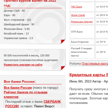
Прогноз курсов валют на 2022
год:
ТКС Банк
от 24.9 %
Доллар США - 80
Home Credit
от 29.9 %
Евро - 90
Фунт стерлингов - 110
Ренессанс Кредит
от 24.9 %
Швейцарский франк - 90
Японская йена - 0.65
ОТП Банк
от 24.9 %
Китайский юань - 13
Украинская гривна - 2.0
Банк Открытие
от 25 %
Русский Стандарт
(классические
от 29 %
80 000 посетителей в месяц, 135 000
карты)
просмотров (платежеспособная аудитория)
Рубрика
Пластиковые карт
Разместить рекламу на сайте
Кредитные карты Р
Июнь 6th, 2013 Автор - А
Все банки России:
Все банки России
(поиск по городу)
Получить сразу золотую 
Рейтинг банков по отзывам
дают не всем. Обычно так
клиентов
:
плательщик. Золотые кар
Последний отзыв о банке
СБЕРБАНК
положением.
РОССИИ
, оставил:
Павел Вюрст