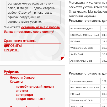
Мы сравнили условия по к
Большое кол-во офисов - это и
расчетах учтены комисси
плюс, и минус. С одной стороны -
% за кредит. Мы добавили
выбор. С другой - в некоторых
золотыми картами.
офисах сотрудники не
Реальная стоимость до
соответствуют уровню.
/вы можете
оставить отзыв о работе
Название продукта
100
банка и поставить свою оценку
/
RSC World MC Cash Back
34.
Сравнение ставок:
РС Gold
33.
ДЕПОЗИТЫ
Webmoney MC Gold
33.
КРЕДИТЫ
AmEx Gold
36.
Aeroflot AmEx Gold
34.
Рубрики:
Реальная стоимость дол
Новости банков
Кредиты
Название продукта
100
потребительский кредит
RSC World MC Cash Back
28.
ипотека
РС Gold
31.
автокредит
кредит наличными
Webmoney MC Gold
30.
AmEx Gold
34.