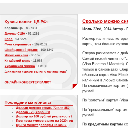
Сколько можно сня
Курсы валют, ЦБ РФ:
Корзина ЦБ
- 86.7331
Июль 22nd, 2014 Автор -
Доллар США
- 81.1291
Размер наличных, которые
Евро
- 93.5824
карты, тем больше суточ
Фунт стерлингов
- 109.0132
Швейцарский франк
- 100.1347
Сперва разберемся с
деб
Японская йена
- 0.5152
Самый низкий лимит по “с
Китайский юань
- 11.968
(Visa Electron / Maestro)
Украинская гривна
- 1.8130
только в банкоматах Сбер
/
динамика курсов валют с начала года
/
обычным карта Visa Elect
наличные в любых банком
ОНЛАЙН КОНВЕРТЕР ВАЛЮТ
По классическим картам (
рублей.
По “золотым” картам (Visa
Последние материалы
Доллар должен стоить 72 или 85?
По “премиальным” картам 
Доллар - 75, евро - 88
рублей.
Доллар по 100 рублей реальность?
Прогнозы курсов валют на 2020 год
По
кредитным картам
сх
ЦБ РФ меняет доллары на юани