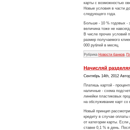
карты с возможностью ов
Новые условия в части до
следующего года.
Больше - 10 % годовых - 
величина тоже не навсегд
В числе прочих условий п
размер получаемого клиен
000 рублей в месяц.
Рубрика
Новости банков
,
П
Начисляй разделя
Сентябрь 14th, 2012 Авто
Платишь картой - процен
наличные - схема подсчет
линейки пластиковых про
на обслуживание карт со 
Новый принцип рассмотрим
кредиту в случае оплаты 
от категории карты. Если
ставке 0,1 % в день. Пос