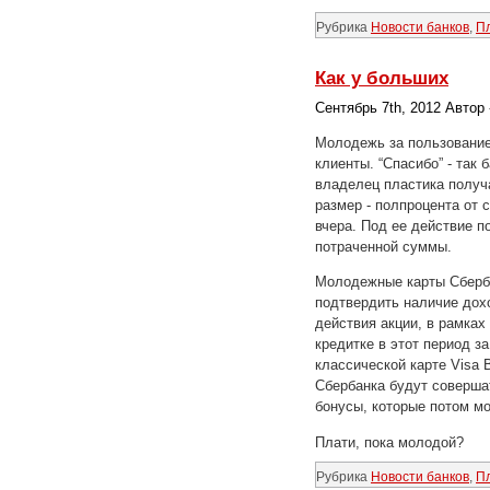
Рубрика
Новости банков
,
П
Как у больших
Сентябрь 7th, 2012 Автор
Молодежь за пользование 
клиенты. “Спасибо” - так
владелец пластика получа
размер - полпроцента от 
вчера. Под ее действие 
потраченной суммы.
Молодежные карты Сбербан
подтвердить наличие дохо
действия акции, в рамках
кредитке в этот период з
классической карте Visa 
Сбербанка будут совершат
бонусы, которые потом мо
Плати, пока молодой?
Рубрика
Новости банков
,
П