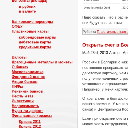
Депозиты (вклады)
в рублях
Aeroflot AmEx Gold
31.
в валюте
Надо сказать, что в расч
Банковские переводы
они будут различными.
ОФБУ
Пластиковые карты
Рубрика
Пластиковые карт
кобрендовые карты
дебетовые карты
Открыть счет в Бо
кредитные карты
Май 23rd, 2013 Автор - А
Валюты
Россиян в Болгарии с ка
Драгоценные металлы и монеты
О банках
постепенно превращаются 
Макроэкономика
дебетовую карточку, чем 
Фондовый рынок
получение наличных с рос
Акции банков
установлено ограничение 
ПИФы
Например, у меня карточк
Рейтинги банков
Нефть и газ
Открыть счет в болгарско
Инвестиции
вашего времени. У меня о
Недвижимость
банка) и Центральном Ко
Будет ли дефолт
Финансовые кризисы
Если при открытии счета 
Кризис 2011
малая часть сотрудников,
Кризис 2012