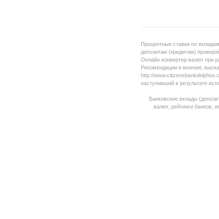
Процентные ставки по вкладам
депозитам (кредитам) проверяй
Онлайн конвертер валют при р
Рекомендации и мнения, выска
http://www.citizensbankdelpho
наступивший в результате исп
Банковские вклады (депози
валют, рейтинги банков, 