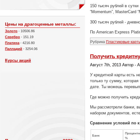
150 тысяч рублей в сутки 
“Momentum”, MasterCard 
300 тысяч рублей - дневно
Цены на драгоценные металлы:
Золото
- 10506.86
По American Express Plat
Серебро
- 151.19
Рубрика
Пластиковые карт
Платина
- 4216.80
Палладий
- 3254.06
Получить кредитну
Курсы акций
Август 7th, 2013 Автор - 
У кредитной карты есть 
только ту сумму, которая
дате. Ты можешь перевыпу
Где можно получить кред
Мы рассмотрели банки, в
набором документов, есте
Сравнение условий по 
Процентна
Банк
%