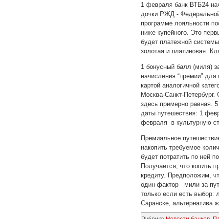
1 февраля банк ВТБ24 на
дочки РЖД - Федеральной
программе лояльности по
ниже купейного. Это пер
будет платежной системы 
золотая и платиновая. Кл
1 бонусный балл (миля) з
начисления “премии” для 
картой аналогичной катег
Москва-Санкт-Петербург. 
здесь примерно равная. 5
даты путешествия: 1 февр
февраля в культурную сто
Премиальное путешествие 
накопить требуемое колич
будет потратить по ней п
Получается, что копить 
кредиту. Предположим, чт
один фактор - мили за пу
только если есть выбор: 
Саранске, альтернатива ж
Рубрика
Новости банков
,
П