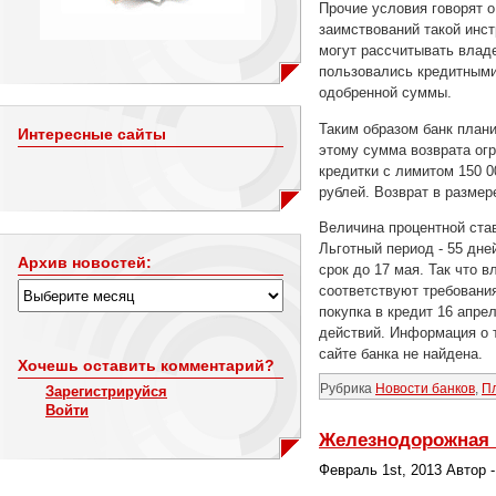
Прочие условия говорят о
заимствований такой инстр
могут рассчитывать владе
пользовались кредитными
одобренной суммы.
Таким образом банк плани
Интересные сайты
этому сумма возврата огр
кредитки с лимитом 150 0
рублей. Возврат в размер
Величина процентной став
Льготный период - 55 дне
Архив новостей:
срок до 17 мая. Так что 
соответствуют требования
покупка в кредит 16 апре
действий. Информация о т
сайте банка не найдена.
Хочешь оставить комментарий?
Рубрика
Новости банков
,
П
Зарегистрируйся
Войти
Железнодорожная 
Февраль 1st, 2013 Автор 