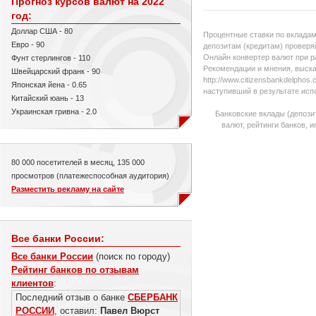
Прогноз курсов валют на 2022
год:
Доллар США - 80
Процентные ставки по вкладам
Евро - 90
депозитам (кредитам) проверяй
Онлайн конвертер валют при р
Фунт стерлингов - 110
Рекомендации и мнения, выска
Швейцарский франк - 90
http://www.citizensbankdelpho
Японская йена - 0.65
наступивший в результате исп
Китайский юань - 13
Украинская гривна - 2.0
Банковские вклады (депози
валют, рейтинги банков, 
80 000 посетителей в месяц, 135 000
просмотров (платежеспособная аудитория)
Разместить рекламу на сайте
Все банки России:
Все банки России
(поиск по городу)
Рейтинг банков по отзывам
клиентов
:
Последний отзыв о банке
СБЕРБАНК
РОССИИ
, оставил:
Павел Вюрст