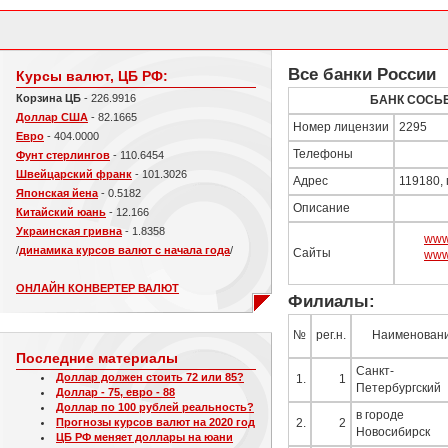
Все банки России
Курсы валют, ЦБ РФ:
Корзина ЦБ
- 226.9916
БАНК СОСЬ
Доллар США
- 82.1665
Номер лицензии
2295
Евро
- 404.0000
Телефоны
Фунт стерлингов
- 110.6454
Швейцарский франк
- 101.3026
Адрес
119180, 
Японская йена
- 0.5182
Описание
Китайский юань
- 12.166
Украинская гривна
- 1.8358
www.
/
динамика курсов валют с начала года
/
Сайты
www
ОНЛАЙН КОНВЕРТЕР ВАЛЮТ
Филиалы:
№
рег.н.
Наименован
Последние материалы
Санкт-
Доллар должен стоить 72 или 85?
1.
1
Петербургский
Доллар - 75, евро - 88
Доллар по 100 рублей реальность?
в городе
Прогнозы курсов валют на 2020 год
2.
2
Новосибирск
ЦБ РФ меняет доллары на юани