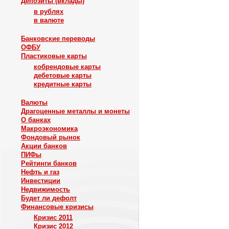
Депозиты (вклады)
в рублях
в валюте
Банковские переводы
ОФБУ
Пластиковые карты
кобрендовые карты
дебетовые карты
кредитные карты
Валюты
Драгоценные металлы и монеты
О банках
Макроэкономика
Фондовый рынок
Акции банков
ПИФы
Рейтинги банков
Нефть и газ
Инвестиции
Недвижимость
Будет ли дефолт
Финансовые кризисы
Кризис 2011
Кризис 2012