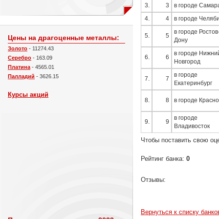
3.
3
в городе Самар
4.
4
в городе Челяб
в городе Ростов
5.
5
Цены на драгоценные металлы:
Дону
Золото
- 11274.43
в городе Нижни
6.
6
Серебро
- 163.09
Новгород
Платина
- 4565.01
в городе
Палладий
- 3626.15
7.
7
Екатеринбург
Курсы акций
8.
8
в городе Красн
в городе
9.
9
Владивосток
Чтобы поставить свою оц
Рейтинг банка:
0
Отзывы:
Вернуться к списку банко