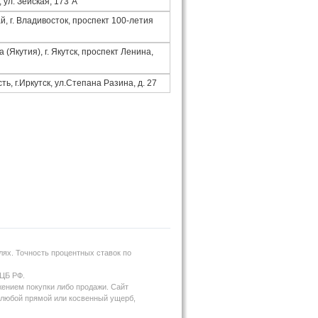
 ул. Зейская, 173"А"
, г. Владивосток, проспект 100-летия
 (Якутия), г. Якутск, проспект Ленина,
ть, г.Иркутск, ул.Степана Разина, д. 27
ях. Точность процентных ставок по
 ЦБ РФ.
жением покупки либо продажи. Сайт
за любой прямой или косвенный ущерб,