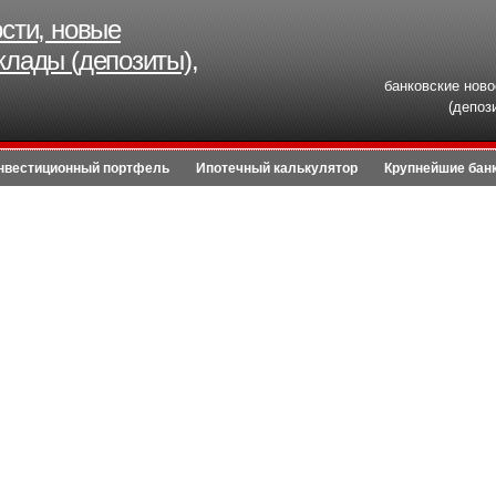
ости, новые
клады (депозиты),
банковские ново
(депоз
нвестиционный портфель
Ипотечный калькулятор
Крупнейшие бан