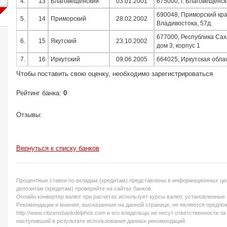
4.
13
Благовещенский
03.01.2001
675000, г. Благовещенск,
690048, Приморский край
5.
14
Приморский
28.02.2002
Владивостока, 57д.
677000, Республика Саха
6.
15
Якутский
23.10.2002
дом 3, корпус 1
7.
16
Иркутский
09.06.2005
664025, Иркутская облас
Чтобы поставить свою оценку, необходимо зарегистрироваться
Рейтинг банка:
0
Отзывы:
Вернуться к списку банков
Процентные ставки по вкладам (кредитам) представлены в информационных цел
депозитам (кредитам) проверяйте на сайтах банков.
Онлайн конвертер валют при расчетах использует курсы валют, установленные
Рекомендации и мнения, высказанные на данной странице, не являются предло
http://www.citizensbankdelphos.com и его владельцы не несут ответственности 
наступивший в результате использования данных рекомендаций.