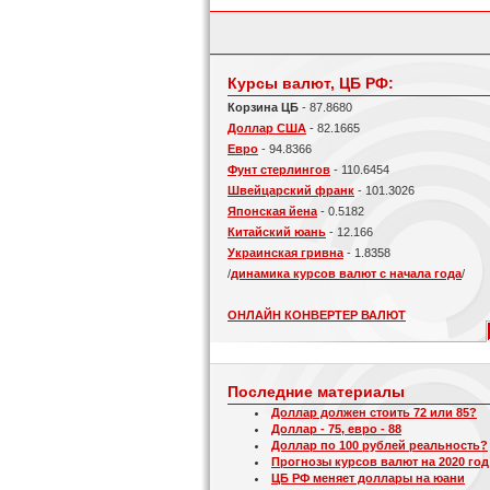
Курсы валют, ЦБ РФ:
Корзина ЦБ
- 87.8680
Доллар США
- 82.1665
Евро
- 94.8366
Фунт стерлингов
- 110.6454
Швейцарский франк
- 101.3026
Японская йена
- 0.5182
Китайский юань
- 12.166
Украинская гривна
- 1.8358
/
динамика курсов валют с начала года
/
ОНЛАЙН КОНВЕРТЕР ВАЛЮТ
Последние материалы
Доллар должен стоить 72 или 85?
Доллар - 75, евро - 88
Доллар по 100 рублей реальность?
Прогнозы курсов валют на 2020 год
ЦБ РФ меняет доллары на юани