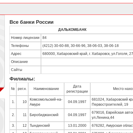
Все банки России
ДАЛЬКОМБАНК
Номер лицензии
84
Телефоны
(4212) 30-60-88, 30-66-96, 38-06-03, 38-06-18
Адрес
680000, Хабаровский край, г. Хабаровск, ул.Гоголя, 2
Описание
Сайты
Филиалы:
Дата
№
рег.н.
Наименование
Место нахо
регистрации
Комсомольский-на-
681024, Хабаровский кра
1.
10
04.09.1997
Амуре
Первостроителей, 19
679016, Еврейская авто
2.
11
Биробиджанский
04.09.1997
ул.Ленина,44
3.
12
Тындинский
13.01.2000
676282, Амурская област