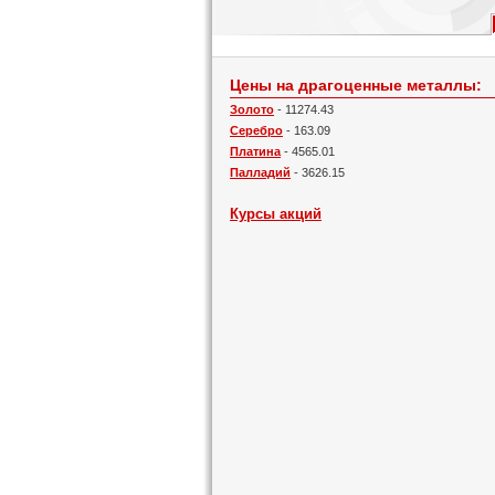
Цены на драгоценные металлы:
Золото
- 11274.43
Серебро
- 163.09
Платина
- 4565.01
Палладий
- 3626.15
Курсы акций