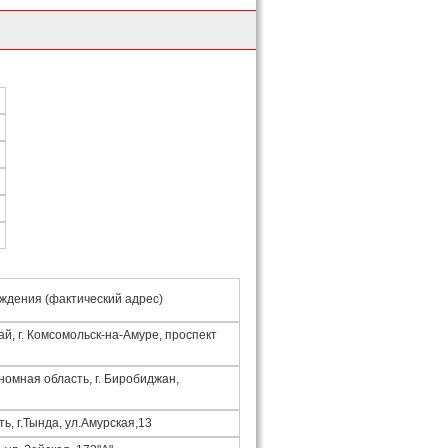
7
ждения (фактический адрес)
й, г. Комсомольск-на-Амуре, проспект
номная область, г. Биробиджан,
ь, г.Тында, ул.Амурская,13