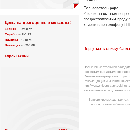
Пользователь
papa
:
2-го числа оставил вопро
предоставляемым продукт
Цены на драгоценные металлы:
клиентов по телефону 8-8
Золото
- 10506.86
Серебро
- 151.19
Платина
- 4216.80
Палладий
- 3254.06
Вернуться к списку банко
Курсы акций
Процентные ставки по вкладам
депозитам (кредитам) проверяй
Онлайн конвертер валют при р
Рекомендации и мнения, выска
http://www.citizensbankdelpho
наступивший в результате исп
Банковские вклады (депози
валют, рейтинги банков, 