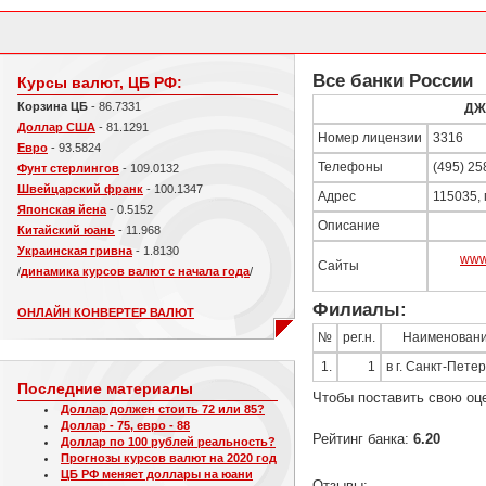
Все банки России
Курсы валют, ЦБ РФ:
Корзина ЦБ
- 86.7331
ДЖ
Доллар США
- 81.1291
Номер лицензии
3316
Евро
- 93.5824
Телефоны
(495) 25
Фунт стерлингов
- 109.0132
Швейцарский франк
- 100.1347
Адрес
115035, 
Японская йена
- 0.5152
Описание
Китайский юань
- 11.968
Украинская гривна
- 1.8130
www
Сайты
/
динамика курсов валют с начала года
/
Филиалы:
ОНЛАЙН КОНВЕРТЕР ВАЛЮТ
№
рег.н.
Наименован
1.
1
в г. Санкт-Пете
Последние материалы
Чтобы поставить свою оц
Доллар должен стоить 72 или 85?
Доллар - 75, евро - 88
Рейтинг банка:
6.20
Доллар по 100 рублей реальность?
Прогнозы курсов валют на 2020 год
ЦБ РФ меняет доллары на юани
Отзывы: