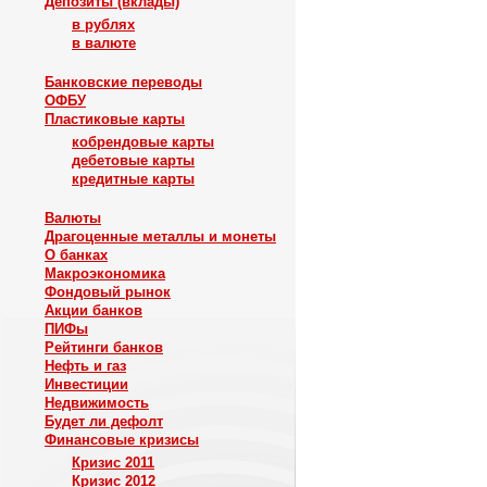
Депозиты (вклады)
в рублях
в валюте
Банковские переводы
ОФБУ
Пластиковые карты
кобрендовые карты
дебетовые карты
кредитные карты
Валюты
Драгоценные металлы и монеты
О банках
Макроэкономика
Фондовый рынок
Акции банков
ПИФы
Рейтинги банков
Нефть и газ
Инвестиции
Недвижимость
Будет ли дефолт
Финансовые кризисы
Кризис 2011
Кризис 2012