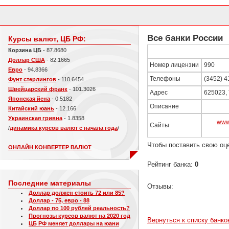
Все банки России
Курсы валют, ЦБ РФ:
Корзина ЦБ
- 87.8680
Доллар США
- 82.1665
Номер лицензии
990
Евро
- 94.8366
Телефоны
(3452) 4
Фунт стерлингов
- 110.6454
Швейцарский франк
- 101.3026
Адрес
625023, 
Японская йена
- 0.5182
Описание
Китайский юань
- 12.166
Украинская гривна
- 1.8358
www
Сайты
/
динамика курсов валют с начала года
/
Чтобы поставить свою оц
ОНЛАЙН КОНВЕРТЕР ВАЛЮТ
Рейтинг банка:
0
Последние материалы
Отзывы:
Доллар должен стоить 72 или 85?
Доллар - 75, евро - 88
Доллар по 100 рублей реальность?
Прогнозы курсов валют на 2020 год
Вернуться к списку банко
ЦБ РФ меняет доллары на юани