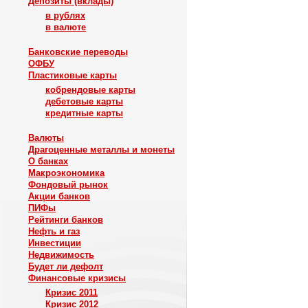
Депозиты (вклады)
в рублях
в валюте
Банковские переводы
ОФБУ
Пластиковые карты
кобрендовые карты
дебетовые карты
кредитные карты
Валюты
Драгоценные металлы и монеты
О банках
Макроэкономика
Фондовый рынок
Акции банков
ПИФы
Рейтинги банков
Нефть и газ
Инвестиции
Недвижимость
Будет ли дефолт
Финансовые кризисы
Кризис 2011
Кризис 2012