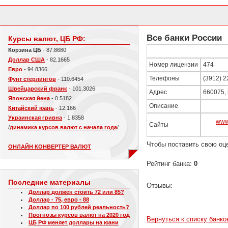
Все банки России
Курсы валют, ЦБ РФ:
Корзина ЦБ
- 87.8680
Доллар США
- 82.1665
Номер лицензии
474
Евро
- 94.8366
Телефоны
(3912) 2
Фунт стерлингов
- 110.6454
Швейцарский франк
- 101.3026
Адрес
660075, 
Японская йена
- 0.5182
Описание
Китайский юань
- 12.166
Украинская гривна
- 1.8358
www
Сайты
/
динамика курсов валют с начала года
/
Чтобы поставить свою оц
ОНЛАЙН КОНВЕРТЕР ВАЛЮТ
Рейтинг банка:
0
Последние материалы
Отзывы:
Доллар должен стоить 72 или 85?
Доллар - 75, евро - 88
Доллар по 100 рублей реальность?
Прогнозы курсов валют на 2020 год
Вернуться к списку банко
ЦБ РФ меняет доллары на юани