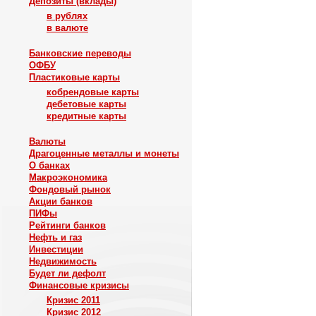
Депозиты (вклады)
в рублях
в валюте
Банковские переводы
ОФБУ
Пластиковые карты
кобрендовые карты
дебетовые карты
кредитные карты
Валюты
Драгоценные металлы и монеты
О банках
Макроэкономика
Фондовый рынок
Акции банков
ПИФы
Рейтинги банков
Нефть и газ
Инвестиции
Недвижимость
Будет ли дефолт
Финансовые кризисы
Кризис 2011
Кризис 2012