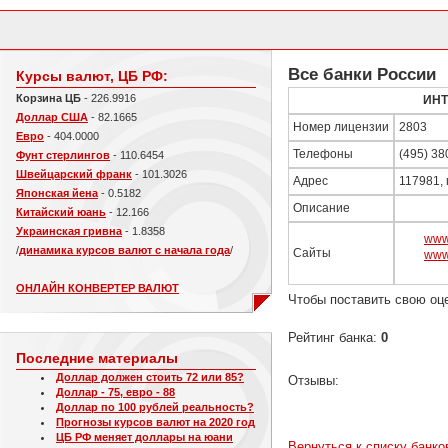
Все банки России
Курсы валют, ЦБ РФ:
Корзина ЦБ
- 226.9916
ИНТ
Доллар США
- 82.1665
Номер лицензии
2803
Евро
- 404.0000
Телефоны
(495) 38
Фунт стерлингов
- 110.6454
Швейцарский франк
- 101.3026
Адрес
117981, 
Японская йена
- 0.5182
Описание
Китайский юань
- 12.166
Украинская гривна
- 1.8358
www.
/
динамика курсов валют с начала года
/
Сайты
www.
ОНЛАЙН КОНВЕРТЕР ВАЛЮТ
Чтобы поставить свою оц
Рейтинг банка:
0
Последние материалы
Доллар должен стоить 72 или 85?
Отзывы:
Доллар - 75, евро - 88
Доллар по 100 рублей реальность?
Прогнозы курсов валют на 2020 год
ЦБ РФ меняет доллары на юани
Вернуться к списку банко