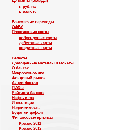
Депозиты (вклады)
в рублях
в валюте
Банковские переводы
ОФБУ
Пластиковые карты
кобрендовые карты
дебетовые карты
кредитные карты
Валюты
Драгоценные металлы и монеты
О банках
Макроэкономика
Фондовый рынок
Акции банков
ПИФы
Рейтинги банков
Нефть и газ
Инвестиции
Недвижимость
Будет ли дефолт
Финансовые кризисы
Кризис 2011
Кризис 2012