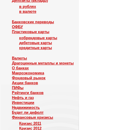
Депозиты (вклады)
в рублях
в валюте
Банковские переводы
ОФБУ
Пластиковые карты
кобрендовые карты
дебетовые карты
кредитные карты
Валюты
Драгоценные металлы и монеты
О банках
Макроэкономика
Фондовый рынок
Акции банков
ПИФы
Рейтинги банков
Нефть и газ
Инвестиции
Недвижимость
Будет ли дефолт
Финансовые кризисы
Кризис 2011
Кризис 2012