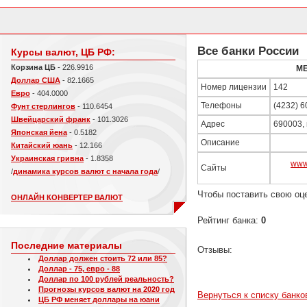
Все банки России
Курсы валют, ЦБ РФ:
Корзина ЦБ
- 226.9916
М
Доллар США
- 82.1665
Номер лицензии
142
Евро
- 404.0000
Телефоны
(4232) 6
Фунт стерлингов
- 110.6454
Швейцарский франк
- 101.3026
Адрес
690003, 
Японская йена
- 0.5182
Описание
Китайский юань
- 12.166
Украинская гривна
- 1.8358
www
Сайты
/
динамика курсов валют с начала года
/
Чтобы поставить свою оц
ОНЛАЙН КОНВЕРТЕР ВАЛЮТ
Рейтинг банка:
0
Последние материалы
Отзывы:
Доллар должен стоить 72 или 85?
Доллар - 75, евро - 88
Доллар по 100 рублей реальность?
Прогнозы курсов валют на 2020 год
Вернуться к списку банко
ЦБ РФ меняет доллары на юани