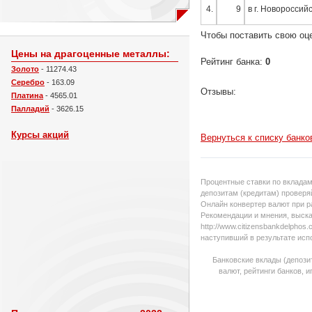
4.
9
в г. Новороссий
Чтобы поставить свою оц
Цены на драгоценные металлы:
Рейтинг банка:
0
Золото
- 11274.43
Серебро
- 163.09
Отзывы:
Платина
- 4565.01
Палладий
- 3626.15
Курсы акций
Вернуться к списку банко
Процентные ставки по вкладам
депозитам (кредитам) проверяй
Онлайн конвертер валют при р
Рекомендации и мнения, выска
http://www.citizensbankdelpho
наступивший в результате исп
Банковские вклады (депози
валют, рейтинги банков, 