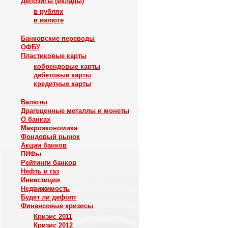
Депозиты (вклады)
в рублях
в валюте
Банковские переводы
ОФБУ
Пластиковые карты
кобрендовые карты
дебетовые карты
кредитные карты
Валюты
Драгоценные металлы и монеты
О банках
Макроэкономика
Фондовый рынок
Акции банков
ПИФы
Рейтинги банков
Нефть и газ
Инвестиции
Недвижимость
Будет ли дефолт
Финансовые кризисы
Кризис 2011
Кризис 2012