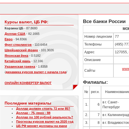
Все банки России
Курсы валют, ЦБ РФ:
Корзина ЦБ
- 87.8680
МО
Доллар США
- 82.1665
Номер лицензии
77
Евро
- 94.8366
Телефоны
(495) 77
Фунт стерлингов
- 110.6454
Швейцарский франк
- 101.3026
Адрес
127055, 
Японская йена
- 0.5182
Описание
Китайский юань
- 12.166
Украинская гривна
- 1.8358
www
Сайты
/
динамика курсов валют с начала года
/
Филиалы:
ОНЛАЙН КОНВЕРТЕР ВАЛЮТ
№
рег.н.
Наименовани
в г. Санкт-
Последние материалы
1.
6
Петербург
Доллар должен стоить 72 или 85?
Доллар - 75, евро - 88
2.
7
в г. Калининград
Доллар по 100 рублей реальность?
Прогнозы курсов валют на 2020 год
3.
8
в г. Владивосток
ЦБ РФ меняет доллары на юани