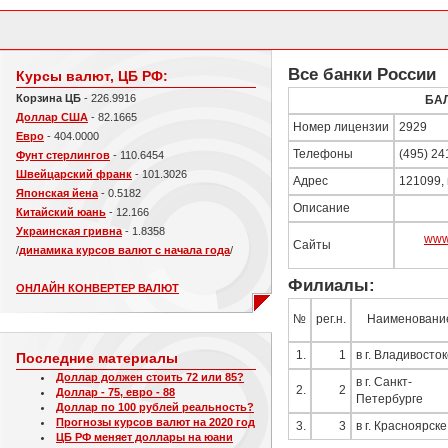
Все банки России
Курсы валют, ЦБ РФ:
Корзина ЦБ
- 226.9916
БА
Доллар США
- 82.1665
Номер лицензии
2929
Евро
- 404.0000
Телефоны
(495) 24
Фунт стерлингов
- 110.6454
Швейцарский франк
- 101.3026
Адрес
121099, 
Японская йена
- 0.5182
Описание
Китайский юань
- 12.166
Украинская гривна
- 1.8358
www
Сайты
/
динамика курсов валют с начала года
/
Филиалы:
ОНЛАЙН КОНВЕРТЕР ВАЛЮТ
№
рег.н.
Наименовани
1.
1
в г. Владивосто
Последние материалы
Доллар должен стоить 72 или 85?
в г. Санкт-
2.
2
Доллар - 75, евро - 88
Петербурге
Доллар по 100 рублей реальность?
Прогнозы курсов валют на 2020 год
3.
3
в г. Красноярске
ЦБ РФ меняет доллары на юани