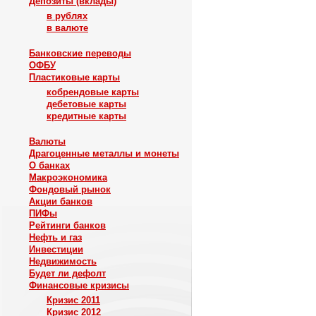
Депозиты (вклады)
в рублях
в валюте
Банковские переводы
ОФБУ
Пластиковые карты
кобрендовые карты
дебетовые карты
кредитные карты
Валюты
Драгоценные металлы и монеты
О банках
Макроэкономика
Фондовый рынок
Акции банков
ПИФы
Рейтинги банков
Нефть и газ
Инвестиции
Недвижимость
Будет ли дефолт
Финансовые кризисы
Кризис 2011
Кризис 2012