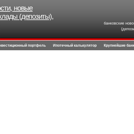
ости, новые
клады (депозиты),
банковские ново
(депоз
нвестиционный портфель
Ипотечный калькулятор
Крупнейшие бан