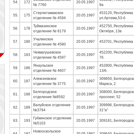
54.
172
20.05.1997
№ 7760
9а
Стерлитамакское
453120, Республика
55.
175
20.05.1997
отделение № 4594
ул.Артема,53-б
Туймазинское
452750, Республика 
56.
178
20.05.1997
отделение № 8179
Октября, 13в
Учалинское
57.
180
20.05.1997
453701, Республика 
отделение № 4580
Чекмагушевское
452200, Республика
58.
183
20.05.1997
отделение № 4597
76.
Янаульское
452800, Республика 
59.
186
20.05.1997
отделение № 4607
13/б.
Алексеевское
309850, Белгородская
60.
187
20.05.1997
отделение № 3775
Маркса, 2
Белгородское
308000, Белгородска
61.
188
20.05.1997
отделение №8592
проспект, 52
Валуйское отделение
309996, Белгородская
62.
189
20.05.1997
№3794
31"а"
Губкинское отделение
63.
193
20.05.1997
309181, Белгородская
№5103
Новооскольское
64.
197
20.05.1997
309640, Белгородска