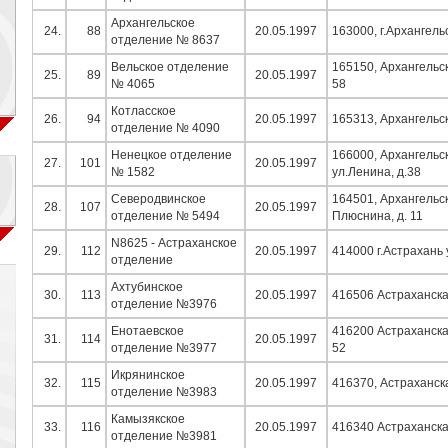
Архангельское
24.
88
20.05.1997
163000, г.Архангель
отделение № 8637
Вельское отделение
165150, Архангельск
25.
89
20.05.1997
№ 4065
58
Котласское
26.
94
20.05.1997
165313, Архангельск
отделение № 4090
Ненецкое отделение
166000, Архангельск
27.
101
20.05.1997
№ 1582
ул.Ленина, д.38
Северодвинское
164501, Архангельск
28.
107
20.05.1997
отделение № 5494
Плюснина, д. 11
N8625 - Астраханское
29.
112
20.05.1997
414000 г.Астрахань 
отделение
Ахтубинское
30.
113
20.05.1997
416506 Астраханская
отделение №3976
Енотаевское
416200 Астраханска
31.
114
20.05.1997
отделение №3977
52
Икрянинское
32.
115
20.05.1997
416370, Астраханска
отделение №3983
Камызякское
33.
116
20.05.1997
416340 Астраханская
отделение №3981