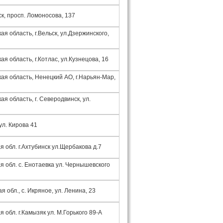
ск, просп. Ломоносова, 137
ая область, г.Вельск, ул.Дзержинского,
ая область, г.Котлас, ул.Кузнецова, 16
ая область, Ненецкий АО, г.Нарьян-Мар,
ая область, г. Северодвинск, ул.
ул. Кирова 41
 обл. г.Ахтубинск ул.Щербакова д.7
я обл. с. Енотаевка ул. Чернышевского
я обл., с. Икряное, ул. Ленина, 23
 обл. г.Камызяк ул. М.Горького 89-А