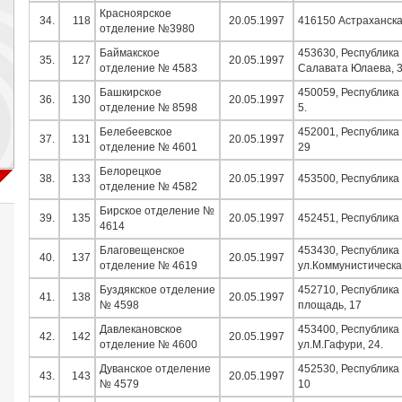
Красноярское
34.
118
20.05.1997
416150 Астраханская
отделение №3980
Баймакское
453630, Республика 
35.
127
20.05.1997
отделение № 4583
Салавата Юлаева, 
Башкирское
450059, Республика 
36.
130
20.05.1997
отделение № 8598
5.
Белебеевское
452001, Республика 
37.
131
20.05.1997
отделение № 4601
29
Белорецкое
38.
133
20.05.1997
453500, Республика 
отделение № 4582
Бирское отделение №
39.
135
20.05.1997
452451, Республика 
4614
Благовещенское
453430, Республика
40.
137
20.05.1997
отделение № 4619
ул.Коммунистическая
Буздякское отделение
452710, Республика 
41.
138
20.05.1997
№ 4598
площадь, 17
Давлекановское
453400, Республика
42.
142
20.05.1997
отделение № 4600
ул.М.Гафури, 24.
Дуванское отделение
452530, Республика 
43.
143
20.05.1997
№ 4579
10