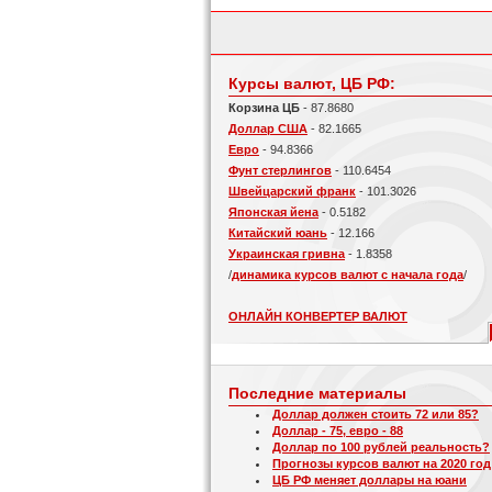
Курсы валют, ЦБ РФ:
Корзина ЦБ
- 87.8680
Доллар США
- 82.1665
Евро
- 94.8366
Фунт стерлингов
- 110.6454
Швейцарский франк
- 101.3026
Японская йена
- 0.5182
Китайский юань
- 12.166
Украинская гривна
- 1.8358
/
динамика курсов валют с начала года
/
ОНЛАЙН КОНВЕРТЕР ВАЛЮТ
Последние материалы
Доллар должен стоить 72 или 85?
Доллар - 75, евро - 88
Доллар по 100 рублей реальность?
Прогнозы курсов валют на 2020 год
ЦБ РФ меняет доллары на юани