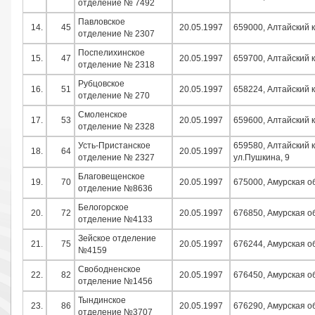
отделение № 7492
Павловское
14.
45
20.05.1997
659000, Алтайский к
отделение № 2307
Поспелихинское
15.
47
20.05.1997
659700, Алтайский к
отделение № 2318
Рубцовское
16.
51
20.05.1997
658224, Алтайский к
отделение № 270
Смоленское
17.
53
20.05.1997
659600, Алтайский к
отделение № 2328
Усть-Пристанское
659580, Алтайский 
18.
64
20.05.1997
отделение № 2327
ул.Пушкина, 9
Благовещенское
19.
70
20.05.1997
675000, Амурская об
отделение №8636
Белогорское
20.
72
20.05.1997
676850, Амурская обл
отделение №4133
Зейское отделение
21.
75
20.05.1997
676244, Амурская об
№4159
Свободненское
22.
82
20.05.1997
676450, Амурская об
отделение №1456
Тындинское
23.
86
20.05.1997
676290, Амурская об
отделение №3707