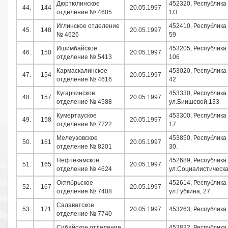
Дюртюлинское
452320, Республика 
44.
144
20.05.1997
отделение № 4605
1/3
Иглинское отделение
452410, Республика 
45.
148
20.05.1997
№ 4626
59
Ишимбайское
453205, Республика 
46.
150
20.05.1997
отделение № 5413
106
Кармаскалинское
453020, Республика
47.
154
20.05.1997
отделение № 4616
42
Кугарчинское
453330, Республика
48.
157
20.05.1997
отделение № 4588
ул.Биишевой,133
Кумертауское
453300, Республика 
49.
158
20.05.1997
отделение № 7722
17
Мелеузовское
453850, Республика
50.
161
20.05.1997
отделение № 8201
30.
Нефтекамское
452689, Республика
51.
165
20.05.1997
отделение № 4624
ул.Социалистическа
Октябрьское
452614, Республика 
52.
167
20.05.1997
отделение № 7408
ул.Губкина, 27.
Салаватское
53.
171
20.05.1997
453263, Республика 
отделение № 7740
Сибайское отделение
453832, Республика 