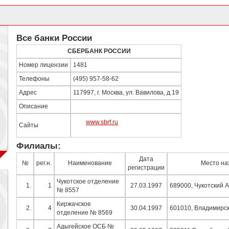
Все банки России
СБЕРБАНК РОССИИ
Номер лицензии
1481
Телефоны
(495) 957-58-62
Адрес
117997, г. Москва, ул. Вавилова, д.19
Описание
www.sbrf.ru
Сайты
Филиалы:
Дата
№
рег.н.
Наименование
Место на
регистрации
Чукотское отделение
1.
1
27.03.1997
689000, Чукотский АО
№ 8557
Киржачское
2.
4
30.04.1997
601010, Владимирска
отделение № 8569
Адыгейское ОСБ №