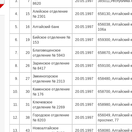
3.
7
20.05.1997
385011,Республика А
8620
Алейское отделение
4.
15
20.05.1997
658130, Алтайский к
№ 2301
656038, Алтайский к
5.
16
Алтайский банк
20.05.1997
106а
Бийское отделение №
6.
19
20.05.1997
659300, Алтайский к
153
Благовещенское
7.
20
20.05.1997
658670, Алтайский к
отделение № 5943
Заринское отделение
8.
26
20.05.1997
659100, Алтайский к
№ 8417
Змеиногорское
9.
27
20.05.1997
658480, Алтайский к
отделение № 2313
Каменское отделение
10.
30
20.05.1997
658700, Алтайский к
№ 176
Ключевское
11.
31
20.05.1997
658980, Алтайский к
отделение № 2269
Городское отделение
656049, Алтайский к
12.
38
20.05.1997
№ 8203
проспект, 77
Новоалтайское
13.
43
20.05.1997
658080, Алтайский к