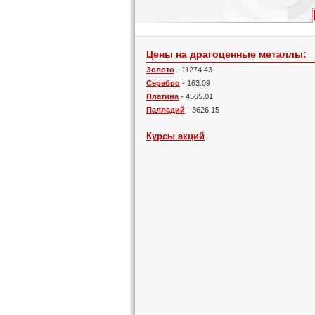
Цены на драгоценные металлы:
Золото
- 11274.43
Серебро
- 163.09
Платина
- 4565.01
Палладий
- 3626.15
Курсы акций