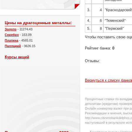
3.
4
"Краснодарский
4.
6
"Тюменский"
Цены на драгоценные металлы:
5.
8
"Пермский"
Золото
- 11274.43
Серебро
- 163.09
Чтобы поставить свою оц
Платина
- 4565.01
Палладий
- 3626.15
Рейтинг банка:
0
Курсы акций
Отзывы:
Вернуться к списку банко
Процентные ставки по вкладам
депозитам (кредитам) проверяй
Онлайн конвертер валют при р
Рекомендации и мнения, выска
http://www.citizensbankdelpho
наступивший в результате исп
Банковские вклады (депози