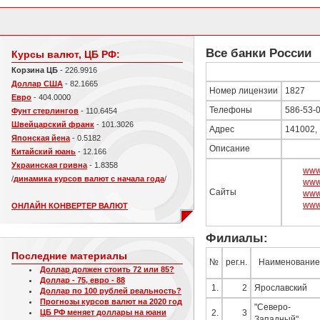
Все банки России
Курсы валют, ЦБ РФ:
Корзина ЦБ
- 226.9916
Доллар США
- 82.1665
Номер лицензии
1827
Евро
- 404.0000
Телефоны
586-53-0
Фунт стерлингов
- 110.6454
Швейцарский франк
- 101.3026
Адрес
141002, 
Японская йена
- 0.5182
Описание
Китайский юань
- 12.166
Украинская гривна
- 1.8358
www
/
динамика курсов валют с начала года
/
www
Сайты
www
www
ОНЛАЙН КОНВЕРТЕР ВАЛЮТ
Филиалы:
Последние материалы
№
рег.н.
Наименование
Доллар должен стоить 72 или 85?
Доллар - 75, евро - 88
1.
2
Ярославский
Доллар по 100 рублей реальность?
Прогнозы курсов валют на 2020 год
"Северо-
ЦБ РФ меняет доллары на юани
2.
3
Западный"