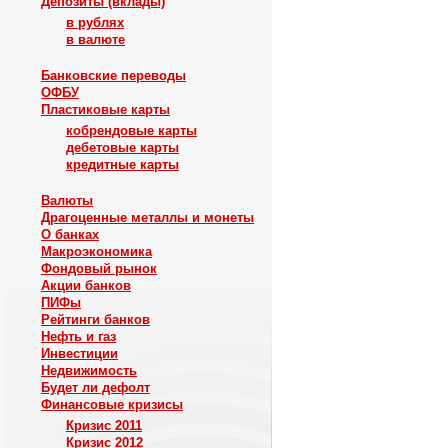
Депозиты (вклады)
в рублях
в валюте
Банковские переводы
ОФБУ
Пластиковые карты
кобрендовые карты
дебетовые карты
кредитные карты
Валюты
Драгоценные металлы и монеты
О банках
Макроэкономика
Фондовый рынок
Акции банков
ПИФы
Рейтинги банков
Нефть и газ
Инвестиции
Недвижимость
Будет ли дефолт
Финансовые кризисы
Кризис 2011
Кризис 2012