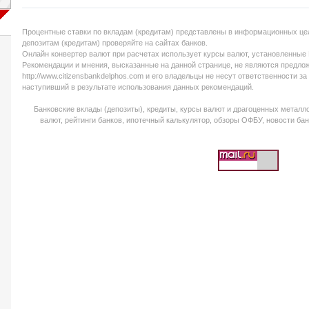
Процентные ставки по вкладам (кредитам) представлены в информационных цел
депозитам (кредитам) проверяйте на сайтах банков.
Онлайн конвертер валют при расчетах использует курсы валют, установленные
Рекомендации и мнения, высказанные на данной странице, не являются предло
http://www.citizensbankdelphos.com и его владельцы не несут ответственности 
наступивший в результате использования данных рекомендаций.
Банковские вклады (депозиты), кредиты, курсы валют и драгоценных металло
валют, рейтинги банков, ипотечный калькулятор, обзоры ОФБУ, новости банк