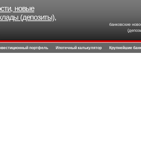
ости, новые
клады (депозиты),
банковские ново
(депоз
нвестиционный портфель
Ипотечный калькулятор
Крупнейшие бан