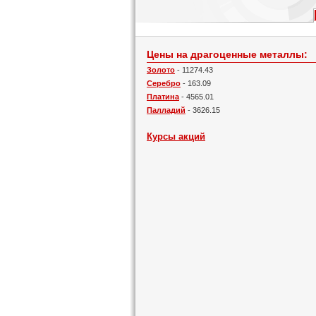
Цены на драгоценные металлы:
Золото
- 11274.43
Серебро
- 163.09
Платина
- 4565.01
Палладий
- 3626.15
Курсы акций