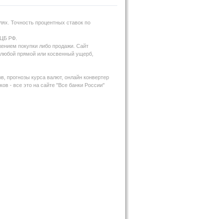
ях. Точность процентных ставок по
 ЦБ РФ.
жением покупки либо продажи. Сайт
за любой прямой или косвенный ущерб,
в, прогнозы курса валют, онлайн конвертер
ов - все это на сайте "Все банки России"