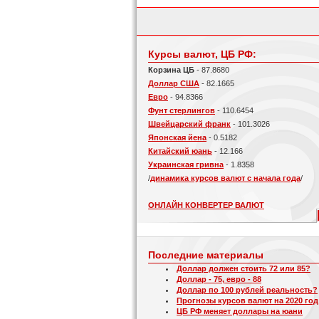
Курсы валют, ЦБ РФ:
Корзина ЦБ
- 87.8680
Доллар США
- 82.1665
Евро
- 94.8366
Фунт стерлингов
- 110.6454
Швейцарский франк
- 101.3026
Японская йена
- 0.5182
Китайский юань
- 12.166
Украинская гривна
- 1.8358
/
динамика курсов валют с начала года
/
ОНЛАЙН КОНВЕРТЕР ВАЛЮТ
Последние материалы
Доллар должен стоить 72 или 85?
Доллар - 75, евро - 88
Доллар по 100 рублей реальность?
Прогнозы курсов валют на 2020 год
ЦБ РФ меняет доллары на юани