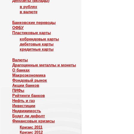
Депозиты (вклады)
в рублях
в валюте
Банковские переводы
ОФБУ
Пластиковые карты
кобрендовые карты
дебетовые карты
кредитные карты
Валюты
Драгоценные металлы и монеты
О банках
Макроэкономика
Фондовый рынок
Акции банков
ПИФы
Рейтинги банков
Нефть и газ
Инвестиции
Недвижимость
Будет ли дефолт
Финансовые кризисы
Кризис 2011
Кризис 2012