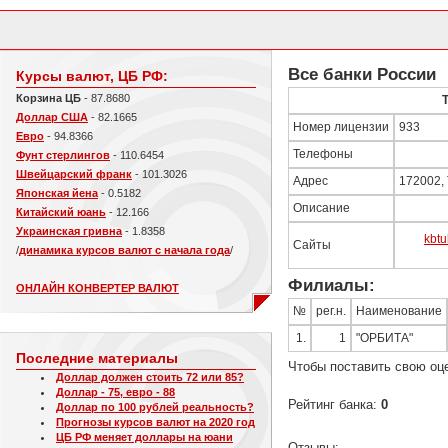
Все банки России
Курсы валют, ЦБ РФ:
Корзина ЦБ
- 87.8680
Доллар США
- 82.1665
Номер лицензии
933
Евро
- 94.8366
Телефоны
Фунт стерлингов
- 110.6454
Швейцарский франк
- 101.3026
Адрес
172002, 
Японская йена
- 0.5182
Описание
Китайский юань
- 12.166
Украинская гривна
- 1.8358
kbtu
Сайты
/
динамика курсов валют с начала года
/
Филиалы:
ОНЛАЙН КОНВЕРТЕР ВАЛЮТ
№
рег.н.
Наименование
1.
1
"ОРБИТА"
Последние материалы
Чтобы поставить свою оц
Доллар должен стоить 72 или 85?
Доллар - 75, евро - 88
Рейтинг банка:
0
Доллар по 100 рублей реальность?
Прогнозы курсов валют на 2020 год
ЦБ РФ меняет доллары на юани
Отзывы: