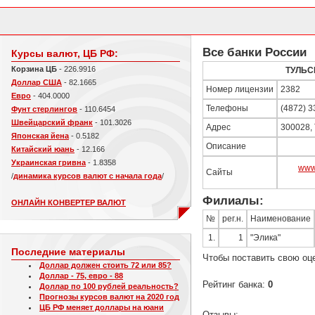
Все банки России
Курсы валют, ЦБ РФ:
Корзина ЦБ
- 226.9916
ТУЛЬС
Доллар США
- 82.1665
Номер лицензии
2382
Евро
- 404.0000
Телефоны
(4872) 3
Фунт стерлингов
- 110.6454
Швейцарский франк
- 101.3026
Адрес
300028, 
Японская йена
- 0.5182
Описание
Китайский юань
- 12.166
Украинская гривна
- 1.8358
www
Сайты
/
динамика курсов валют с начала года
/
Филиалы:
ОНЛАЙН КОНВЕРТЕР ВАЛЮТ
№
рег.н.
Наименование
1.
1
"Элика"
Последние материалы
Чтобы поставить свою оц
Доллар должен стоить 72 или 85?
Доллар - 75, евро - 88
Рейтинг банка:
0
Доллар по 100 рублей реальность?
Прогнозы курсов валют на 2020 год
ЦБ РФ меняет доллары на юани
Отзывы: