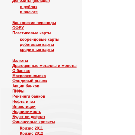
Депозиты (вклады)
в рублях
в валюте
Банковские переводы
ОФБУ
Пластиковые карты
кобрендовые карты
дебетовые карты
кредитные карты
Валюты
Драгоценные металлы и монеты
О банках
Макроэкономика
Фондовый рынок
Акции банков
ПИФы
Рейтинги банков
Нефть и газ
Инвестиции
Недвижимость
Будет ли дефолт
Финансовые кризисы
Кризис 2011
Кризис 2012