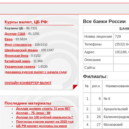
Все банки России
Курсы валют, ЦБ РФ:
Корзина ЦБ
- 86.7331
БАНК
Доллар США
- 81.1291
Номер лицензии
729
Евро
- 93.5824
Телефоны
(3532) 6
Фунт стерлингов
- 109.0132
Швейцарский франк
- 100.1347
Адрес
191186, 
Японская йена
- 0.5152
Описание
Китайский юань
- 11.968
Украинская гривна
- 1.8130
Сайты
/
динамика курсов валют с начала года
/
Филиалы:
ОНЛАЙН КОНВЕРТЕР ВАЛЮТ
№
рег.н.
Наименовани
1.
6
№ 6
Последние материалы
Доллар должен стоить 72 или 85?
2.
11
Архангельский
Доллар - 75, евро - 88
3.
26
Калининградск
Доллар по 100 рублей реальность?
Прогнозы курсов валют на 2020 год
4.
27
Московский
ЦБ РФ меняет доллары на юани