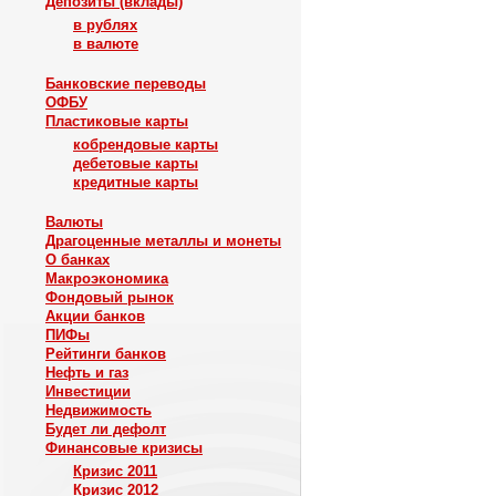
Депозиты (вклады)
в рублях
в валюте
Банковские переводы
ОФБУ
Пластиковые карты
кобрендовые карты
дебетовые карты
кредитные карты
Валюты
Драгоценные металлы и монеты
О банках
Макроэкономика
Фондовый рынок
Акции банков
ПИФы
Рейтинги банков
Нефть и газ
Инвестиции
Недвижимость
Будет ли дефолт
Финансовые кризисы
Кризис 2011
Кризис 2012