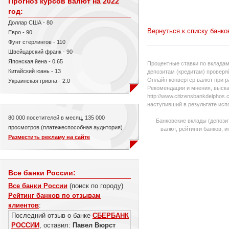
Прогноз курсов валют на 2022
год:
Доллар США - 80
Вернуться к списку банко
Евро - 90
Фунт стерлингов - 110
Швейцарский франк - 90
Японская йена - 0.65
Процентные ставки по вкладам
Китайский юань - 13
депозитам (кредитам) проверяй
Онлайн конвертер валют при р
Украинская гривна - 2.0
Рекомендации и мнения, выска
http://www.citizensbankdelpho
наступивший в результате исп
80 000 посетителей в месяц, 135 000
Банковские вклады (депози
просмотров (платежеспособная аудитория)
валют, рейтинги банков, 
Разместить рекламу на сайте
Все банки России:
Все банки России
(поиск по городу)
Рейтинг банков по отзывам
клиентов
:
Последний отзыв о банке
СБЕРБАНК
РОССИИ
, оставил:
Павел Вюрст