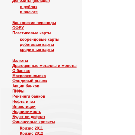
Депозиты (вклады)
в рублях
в валюте
Банковские переводы
ОФБУ
Пластиковые карты
кобрендовые карты
дебетовые карты
кредитные карты
Валюты
Драгоценные металлы и монеты
О банках
Макроэкономика
Фондовый рынок
Акции банков
ПИФы
Рейтинги банков
Нефть и газ
Инвестиции
Недвижимость
Будет ли дефолт
Финансовые кризисы
Кризис 2011
Кризис 2012