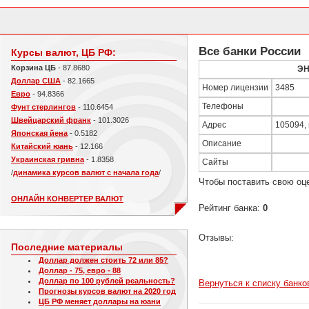
Все банки России
Курсы валют, ЦБ РФ:
Корзина ЦБ
- 87.8680
ЭН
Доллар США
- 82.1665
Номер лицензии
3485
Евро
- 94.8366
Телефоны
Фунт стерлингов
- 110.6454
Швейцарский франк
- 101.3026
Адрес
105094, г
Японская йена
- 0.5182
Описание
Китайский юань
- 12.166
Украинская гривна
- 1.8358
Сайты
/
динамика курсов валют с начала года
/
Чтобы поставить свою оц
ОНЛАЙН КОНВЕРТЕР ВАЛЮТ
Рейтинг банка:
0
Отзывы:
Последние материалы
Доллар должен стоить 72 или 85?
Доллар - 75, евро - 88
Доллар по 100 рублей реальность?
Вернуться к списку банко
Прогнозы курсов валют на 2020 год
ЦБ РФ меняет доллары на юани