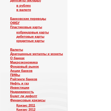
Депозиты (вклады)
в рублях
в валюте
Банковские переводы
ОФБУ
Пластиковые карты
кобрендовые карты
дебетовые карты
кредитные карты
Валюты
Драгоценные металлы и монеты
О банках
Макроэкономика
Фондовый рынок
Акции банков
ПИФы
Рейтинги банков
Нефть и газ
Инвестиции
Недвижимость
Будет ли дефолт
Финансовые кризисы
Кризис 2011
Кризис 2012