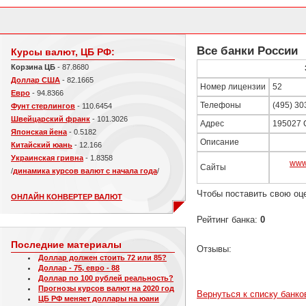
Все банки России
Курсы валют, ЦБ РФ:
Корзина ЦБ
- 87.8680
Доллар США
- 82.1665
Номер лицензии
52
Евро
- 94.8366
Телефоны
(495) 30
Фунт стерлингов
- 110.6454
Швейцарский франк
- 101.3026
Адрес
195027 С
Японская йена
- 0.5182
Описание
Китайский юань
- 12.166
Украинская гривна
- 1.8358
www
Сайты
/
динамика курсов валют с начала года
/
Чтобы поставить свою оц
ОНЛАЙН КОНВЕРТЕР ВАЛЮТ
Рейтинг банка:
0
Последние материалы
Отзывы:
Доллар должен стоить 72 или 85?
Доллар - 75, евро - 88
Доллар по 100 рублей реальность?
Прогнозы курсов валют на 2020 год
Вернуться к списку банко
ЦБ РФ меняет доллары на юани