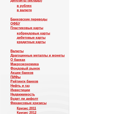
Депозиты (вклады)
в рублях
в валюте
Банковские переводы
ОФБУ
Пластиковые карты
кобрендовые карты
дебетовые карты
кредитные карты
Валюты
Драгоценные металлы и монеты
О банках
Макроэкономика
Фондовый рынок
Акции банков
ПИФы
Рейтинги банков
Нефть и газ
Инвестиции
Недвижимость
Будет ли дефолт
Финансовые кризисы
Кризис 2011
Кризис 2012