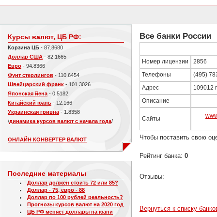
Все банки России
Курсы валют, ЦБ РФ:
Корзина ЦБ
- 87.8680
Доллар США
- 82.1665
Номер лицензии
2856
Евро
- 94.8366
Телефоны
(495) 78
Фунт стерлингов
- 110.6454
Швейцарский франк
- 101.3026
Адрес
109012 г
Японская йена
- 0.5182
Описание
Китайский юань
- 12.166
Украинская гривна
- 1.8358
www
Сайты
/
динамика курсов валют с начала года
/
Чтобы поставить свою оц
ОНЛАЙН КОНВЕРТЕР ВАЛЮТ
Рейтинг банка:
0
Последние материалы
Отзывы:
Доллар должен стоить 72 или 85?
Доллар - 75, евро - 88
Доллар по 100 рублей реальность?
Прогнозы курсов валют на 2020 год
Вернуться к списку банко
ЦБ РФ меняет доллары на юани