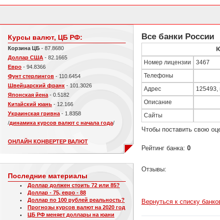
Все банки России
Курсы валют, ЦБ РФ:
Корзина ЦБ
- 87.8680
Доллар США
- 82.1665
Номер лицензии
3467
Евро
- 94.8366
Телефоны
Фунт стерлингов
- 110.6454
Швейцарский франк
- 101.3026
Адрес
125493, 
Японская йена
- 0.5182
Описание
Китайский юань
- 12.166
Украинская гривна
- 1.8358
Сайты
/
динамика курсов валют с начала года
/
Чтобы поставить свою оц
ОНЛАЙН КОНВЕРТЕР ВАЛЮТ
Рейтинг банка:
0
Отзывы:
Последние материалы
Доллар должен стоить 72 или 85?
Доллар - 75, евро - 88
Доллар по 100 рублей реальность?
Вернуться к списку банко
Прогнозы курсов валют на 2020 год
ЦБ РФ меняет доллары на юани