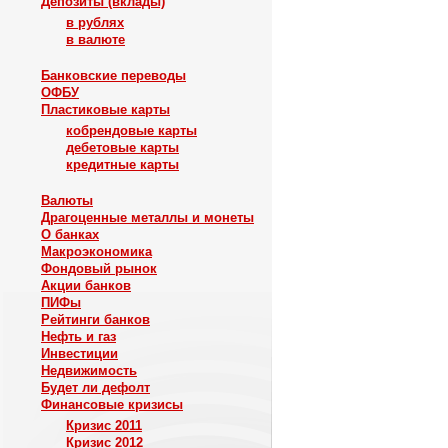
Депозиты (вклады)
в рублях
в валюте
Банковские переводы
ОФБУ
Пластиковые карты
кобрендовые карты
дебетовые карты
кредитные карты
Валюты
Драгоценные металлы и монеты
О банках
Макроэкономика
Фондовый рынок
Акции банков
ПИФы
Рейтинги банков
Нефть и газ
Инвестиции
Недвижимость
Будет ли дефолт
Финансовые кризисы
Кризис 2011
Кризис 2012