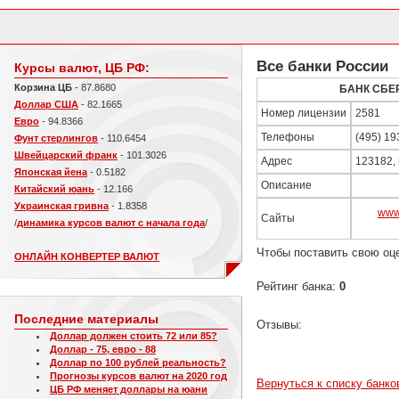
Все банки России
Курсы валют, ЦБ РФ:
Корзина ЦБ
- 87.8680
БАНК СБЕ
Доллар США
- 82.1665
Номер лицензии
2581
Евро
- 94.8366
Телефоны
(495) 19
Фунт стерлингов
- 110.6454
Швейцарский франк
- 101.3026
Адрес
123182, 
Японская йена
- 0.5182
Описание
Китайский юань
- 12.166
Украинская гривна
- 1.8358
www
Сайты
/
динамика курсов валют с начала года
/
Чтобы поставить свою оц
ОНЛАЙН КОНВЕРТЕР ВАЛЮТ
Рейтинг банка:
0
Последние материалы
Отзывы:
Доллар должен стоить 72 или 85?
Доллар - 75, евро - 88
Доллар по 100 рублей реальность?
Прогнозы курсов валют на 2020 год
Вернуться к списку банко
ЦБ РФ меняет доллары на юани