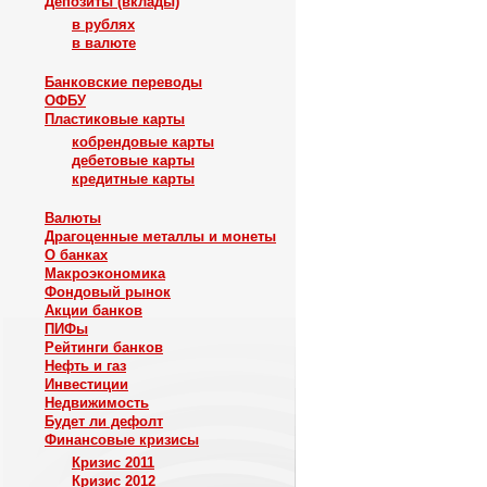
Депозиты (вклады)
в рублях
в валюте
Банковские переводы
ОФБУ
Пластиковые карты
кобрендовые карты
дебетовые карты
кредитные карты
Валюты
Драгоценные металлы и монеты
О банках
Макроэкономика
Фондовый рынок
Акции банков
ПИФы
Рейтинги банков
Нефть и газ
Инвестиции
Недвижимость
Будет ли дефолт
Финансовые кризисы
Кризис 2011
Кризис 2012