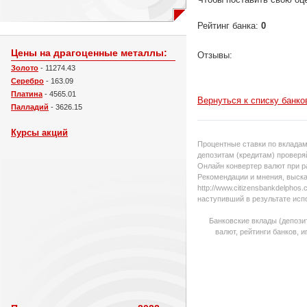
Рейтинг банка:
0
Цены на драгоценные металлы:
Отзывы:
Золото
- 11274.43
Серебро
- 163.09
Платина
- 4565.01
Вернуться к списку банко
Палладий
- 3626.15
Курсы акций
Процентные ставки по вкладам
депозитам (кредитам) проверяй
Онлайн конвертер валют при р
Рекомендации и мнения, выска
http://www.citizensbankdelpho
наступивший в результате исп
Банковские вклады (депози
валют, рейтинги банков, 