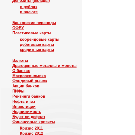
Депозиты (вклады)
в рублях
в валюте
Банковские переводы
ОФБУ
Пластиковые карты
кобрендовые карты
дебетовые карты
кредитные карты
Валюты
Драгоценные металлы и монеты
О банках
Макроэкономика
Фондовый рынок
Акции банков
ПИФы
Рейтинги банков
Нефть и газ
Инвестиции
Недвижимость
Будет ли дефолт
Финансовые кризисы
Кризис 2011
Кризис 2012