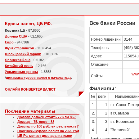
Все банки России
Курсы валют, ЦБ РФ:
Корзина ЦБ
- 87.8680
Доллар США
- 82.1665
Номер лицензии
3144
Евро
- 94.8366
Телефоны
(495) 36
Фунт стерлингов
- 110.6454
Швейцарский франк
- 101.3026
Адрес
115054, 
Японская йена
- 0.5182
Описание
Китайский юань
- 12.166
Украинская гривна
- 1.8358
www.
Сайты
/
динамика курсов валют с начала года
/
Филиалы:
ОНЛАЙН КОНВЕРТЕР ВАЛЮТ
№
рег.н.
Наименован
1.
1
в г. Санкт-Пете
Последние материалы
2.
2
в г.Самара
Доллар должен стоить 72 или 85?
Доллар - 75, евро - 88
3.
3
в г. Воронеже
Доллар по 100 рублей реальность?
4.
4
"Волжский"
Прогнозы курсов валют на 2020 год
ЦБ РФ меняет доллары на юани
Чтобы поставить свою оц