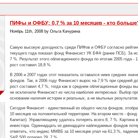
ПИФы и ОФБУ: 0,7 % за 10 месяцев - кто больше
Ноябрь 11th, 2008 by Ольга Качурина
Самую высокую доходность среди ПИФов и ОФБУ согласно рейтинга
текущего года показал фонд Финансист УК БФА (ранее ПСБ). За ис
7 %. Результат этого облигационного фонда по итогам 2005 года - 
рост составил 18,8 %.
В 2006 и 2007 годах этот показатель оставался ниже средних зна
фондов. Так, в 2006 году Финансист вырос на 7,9 % при средней д
рост составил 4,7 %, тогда как в среднем облигационные фонды в
не исключили Финансист из числа наиболее интересных. Выбор про
основании наличия истории и реальных, а не мыльных результатов
Сегодня Финансит - единственный из общего числа фондов, отобран
10 месяцев на положительной территории. На втором месте - фонд
Капитал). Управляющему удалось потерять всего 8, 7 %. Картина в
инвестора. Одиннадцать из двенадцати наблюдаемых фондов потер
отметить, что индекс ММВБ за 10 месяцев упал на 61,3 %, падение
S&P 500 потерял 29, 7 %.