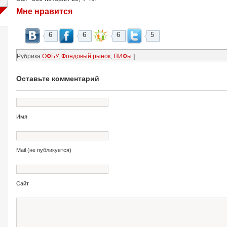
Мне нравится
6
6
6
5
Рубрика
ОФБУ
,
Фондовый рынок
,
ПИФы
|
Оставьте комментарий
Имя
Mail (не публикуется)
Сайт