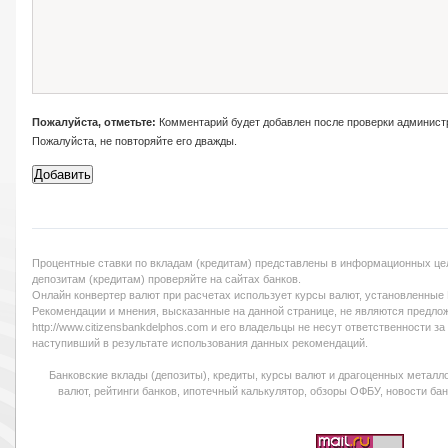
Пожалуйста, отметьте:
Комментарий будет добавлен после проверки админист
Пожалуйста, не повторяйте его дважды.
Процентные ставки по вкладам (кредитам) представлены в информационных цел
депозитам (кредитам) проверяйте на сайтах банков.
Онлайн конвертер валют при расчетах использует курсы валют, установленные
Рекомендации и мнения, высказанные на данной странице, не являются предло
http://www.citizensbankdelphos.com и его владельцы не несут ответственности 
наступивший в результате использования данных рекомендаций.
Банковские вклады (депозиты), кредиты, курсы валют и драгоценных металло
валют, рейтинги банков, ипотечный калькулятор, обзоры ОФБУ, новости банк