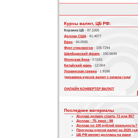
Курсы валют, ЦБ РФ:
Корзина ЦБ
- 87.1006
Доллар США
- 81.4077
Евро
- 94.0585
Фунт стерлингов
- 109.7294
Швейцарский франк
- 100.6649
Японская йена
- 0.5161
Китайский юань
- 12.064
Украинская гривна
- 1.8186
/
динамика курсов валют с начала года
/
ОНЛАЙН КОНВЕРТЕР ВАЛЮТ
Последние материалы
Доллар должен стоить 72 или 85?
Доллар - 75, евро - 88
Доллар по 100 рублей реальность?
Прогнозы курсов валют на 2020 год
ЦБ РФ меняет доллары на юани