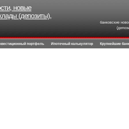
ости, новые
клады (депозиты),
банковские ново
(депоз
нвестиционный портфель
Ипотечный калькулятор
Крупнейшие бан