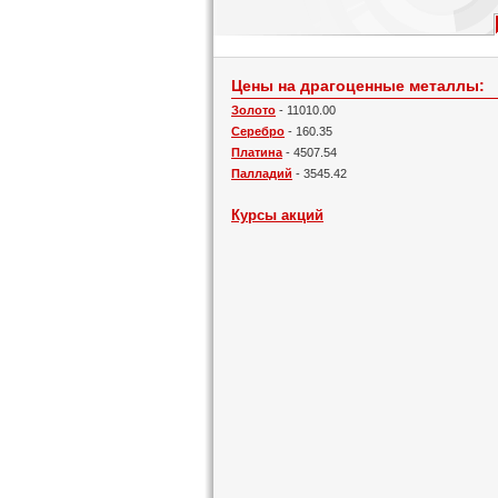
Цены на драгоценные металлы:
Золото
- 11010.00
Серебро
- 160.35
Платина
- 4507.54
Палладий
- 3545.42
Курсы акций