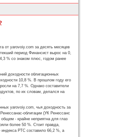
?
 от yarovoiy.com за десять месяцев
текший период Финансист вырос на 0,
14,3 % со знаком плюс, годом ранее
чений доходности облигационных
оходности 10,8 %. В прошлом году его
ыросли на 7,7 %. Однако составители
дуктов, по их словам, делался на
.
ных yarovoiy.com, чья доходность за
 Ренессанас-облигации (УК Ренессанс
 общем - крайне неприятна для глаз
яли более 50 %. Стоит правда,
 индекса РТС составило 66,2 %, а