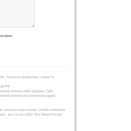
ратором.
ях. Точность процентных ставок по
 ЦБ РФ.
жением покупки либо продажи. Сайт
за любой прямой или косвенный ущерб,
в, прогнозы курса валют, онлайн конвертер
ов - все это на сайте "Все банки России"