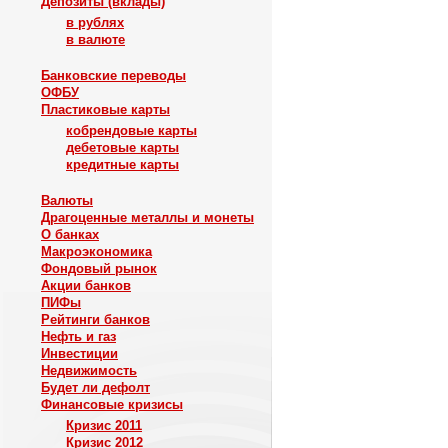
Депозиты (вклады)
в рублях
в валюте
Банковские переводы
ОФБУ
Пластиковые карты
кобрендовые карты
дебетовые карты
кредитные карты
Валюты
Драгоценные металлы и монеты
О банках
Макроэкономика
Фондовый рынок
Акции банков
ПИФы
Рейтинги банков
Нефть и газ
Инвестиции
Недвижимость
Будет ли дефолт
Финансовые кризисы
Кризис 2011
Кризис 2012