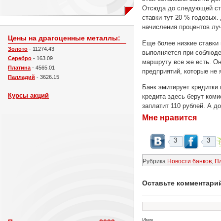
Отсюда до следующей ста
ставки тут 20 % годовых.
начисления процентов лу
Цены на драгоценные металлы:
Еще более низкие ставки
Золото
- 11274.43
выполняется при соблюде
Серебро
- 163.09
маршруту все же есть. Он
Платина
- 4565.01
предприятий, которые не 
Палладий
- 3626.15
Банк эмитирует кредитки к
Курсы акций
кредита здесь берут коми
заплатит 110 рублей. А д
Мне нравится
3
3
Рубрика
Новости банков
,
П
Оставьте комментари
Имя