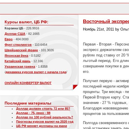
Восточный экспрес
Курсы валют, ЦБ РФ:
Корзина ЦБ
- 226.9916
Ноябрь 21st, 2011 by Оль
Доллар США
- 82.1665
Евро
- 404.0000
Первая - Вторая - Персон
Фунт стерлингов
- 110.6454
экспресс держателям свои
Швейцарский франк
- 101.3026
рублях под ставку от 20 
Японская йена
- 0.5182
льготый период. Его длин
Китайский юань
- 12.166
совершении покупки в ден
Украинская гривна
- 1.8358
его.
/
динамика курсов валют с начала года
/
Получил первую - активир
ОНЛАЙН КОНВЕРТЕР ВАЛЮТ
последней недели ноября.
проценты. Три месяца - п
Первой Вторую карту. Ст
значение - 27 % годовых,
Последние материалы
Благодаря нововведению 
Доллар должен стоить 72 или 85?
Доллар - 75, евро - 88
процентов за пользовани
Доллар по 100 рублей реальность?
Прогнозы курсов валют на 2020 год
Полгода своевременного о
ЦБ РФ меняет доллары на юани
этой остановки занять де