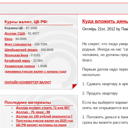
Куда вложить день
Курсы валют, ЦБ РФ:
Корзина ЦБ
- 87.1006
Октябрь 21st, 2012 by Па
Доллар США
- 81.4077
Евро
- 94.0585
Не секрет, что люди умир
Фунт стерлингов
- 109.7294
родные. Иногда на нас “с
Швейцарский франк
- 100.6649
человека, но должны прод
Японская йена
- 0.5161
благо.
Китайский юань
- 12.064
Украинская гривна
- 1.8186
Первым делом надо переоф
/
динамика курсов валют с начала года
/
несколько.
ОНЛАЙН КОНВЕРТЕР ВАЛЮТ
1. Сдавать квартиру в ар
2. Продать квартиру.
Если вы выберете вариант
Последние материалы
опять же открываются во
Доллар должен стоить 72 или 85?
Доллар - 75, евро - 88
Доллар по 100 рублей реальность?
1. Положить деньги в бан
Прогнозы курсов валют на 2020 год
срока вы можете рассчиты
ЦБ РФ меняет доллары на юани