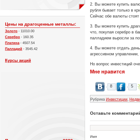
2. Вы можете купить вал
рубля бывает только в к
Сейчас обе валюты стоят
Цены на драгоценные металлы:
3. Вы можете купить дра
Золото
- 11010.00
что, покупая серебро в б
Серебро
- 160.35
палладием выросли за по
Платина
- 4507.54
4. Вы можете отдать ден
Палладий
- 3545.42
агрессивном управлении,
Курсы акций
Но вопрос инвестиций оче
Мне нравится
8
5
Рубрика
Инвестиции
,
Недв
Оставьте комментари
Имя