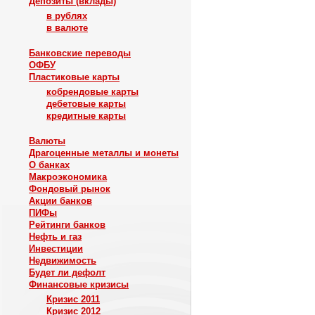
Депозиты (вклады)
в рублях
в валюте
Банковские переводы
ОФБУ
Пластиковые карты
кобрендовые карты
дебетовые карты
кредитные карты
Валюты
Драгоценные металлы и монеты
О банках
Макроэкономика
Фондовый рынок
Акции банков
ПИФы
Рейтинги банков
Нефть и газ
Инвестиции
Недвижимость
Будет ли дефолт
Финансовые кризисы
Кризис 2011
Кризис 2012