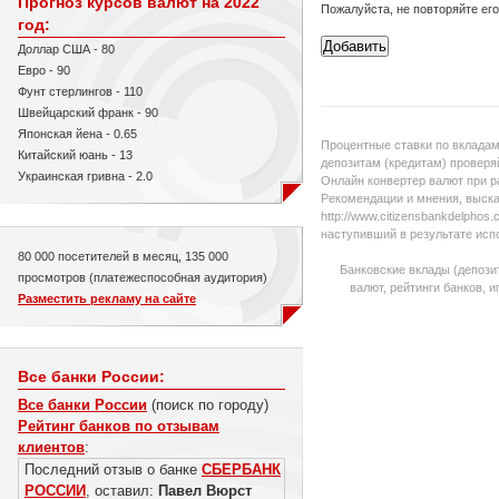
Прогноз курсов валют на 2022
Пожалуйста, не повторяйте ег
год:
Доллар США - 80
Евро - 90
Фунт стерлингов - 110
Швейцарский франк - 90
Японская йена - 0.65
Процентные ставки по вкладам
Китайский юань - 13
депозитам (кредитам) проверяй
Украинская гривна - 2.0
Онлайн конвертер валют при р
Рекомендации и мнения, выска
http://www.citizensbankdelpho
наступивший в результате исп
80 000 посетителей в месяц, 135 000
Банковские вклады (депози
просмотров (платежеспособная аудитория)
валют, рейтинги банков, 
Разместить рекламу на сайте
Все банки России:
Все банки России
(поиск по городу)
Рейтинг банков по отзывам
клиентов
:
Последний отзыв о банке
СБЕРБАНК
РОССИИ
, оставил:
Павел Вюрст