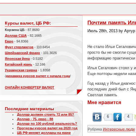
Почтим память Ил
Курсы валют, ЦБ РФ:
Корзина ЦБ
- 87.8680
Июль 28th, 2013 by Артур
Доллар США
- 82.1665
Евро
- 94.8366
Не стало Ильи Сегаловича
Фунт стерлингов
- 110.6454
просто бы не смогли суще
Швейцарский франк
- 101.3026
информацию практически 
Японская йена
- 0.5182
Китайский юань
- 12.166
Илья Сегалович стоял у и
Украинская гривна
- 1.8358
Еще полторы недели назад
/
динамика курсов валют с начала года
/
Год назад у Ильи диагнос
ОНЛАЙН КОНВЕРТЕР ВАЛЮТ
последних дней был с Ян
Светлая память
Мне нравится
Последние материалы
Доллар должен стоить 72 или 85?
6
4
Доллар - 75, евро - 88
Доллар по 100 рублей реальность?
Прогнозы курсов валют на 2020 год
Рубрика
Интересные люди
ЦБ РФ меняет доллары на юани