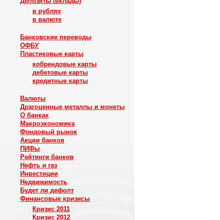
Депозиты (вклады)
в рублях
в валюте
Банковские переводы
ОФБУ
Пластиковые карты
кобрендовые карты
дебетовые карты
кредитные карты
Валюты
Драгоценные металлы и монеты
О банках
Макроэкономика
Фондовый рынок
Акции банков
ПИФы
Рейтинги банков
Нефть и газ
Инвестиции
Недвижимость
Будет ли дефолт
Финансовые кризисы
Кризис 2011
Кризис 2012