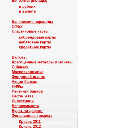
Депозиты (вклады)
в рублях
в валюте
Банковские переводы
ОФБУ
Пластиковые карты
кобрендовые карты
дебетовые карты
кредитные карты
Валюты
Драгоценные металлы и монеты
О банках
Макроэкономика
Фондовый рынок
Акции банков
ПИФы
Рейтинги банков
Нефть и газ
Инвестиции
Недвижимость
Будет ли дефолт
Финансовые кризисы
Кризис 2011
Кризис 2012