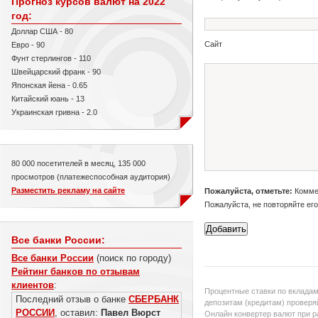
Прогноз курсов валют на 2022
год:
Доллар США - 80
Сайт
Евро - 90
Фунт стерлингов - 110
Швейцарский франк - 90
Японская йена - 0.65
Китайский юань - 13
Украинская гривна - 2.0
80 000 посетителей в месяц, 135 000
просмотров (платежеспособная аудитория)
Разместить рекламу на сайте
Пожалуйста, отметьте:
Коммен
Пожалуйста, не повторяйте ег
Все банки России:
Все банки России
(поиск по городу)
Рейтинг банков по отзывам
клиентов
:
Процентные ставки по вкладам
Последний отзыв о банке
СБЕРБАНК
депозитам (кредитам) проверяй
РОССИИ
, оставил:
Павел Вюрст
Онлайн конвертер валют при р