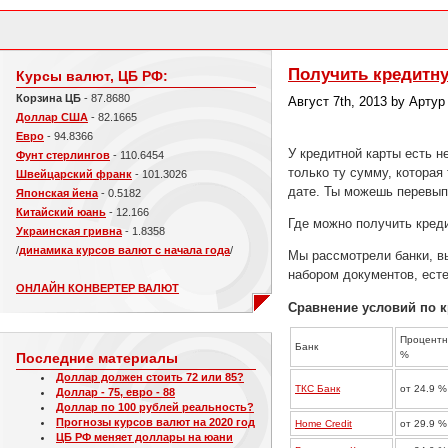
Получить кредитну
Курсы валют, ЦБ РФ:
Корзина ЦБ
- 87.8680
Август 7th, 2013 by Арту
Доллар США
- 82.1665
Евро
- 94.8366
У кредитной карты есть 
Фунт стерлингов
- 110.6454
только ту сумму, которая
Швейцарский франк
- 101.3026
дате. Ты можешь перевыпу
Японская йена
- 0.5182
Китайский юань
- 12.166
Где можно получить кред
Украинская гривна
- 1.8358
/
динамика курсов валют с начала года
/
Мы рассмотрели банки, в
набором документов, есте
ОНЛАЙН КОНВЕРТЕР ВАЛЮТ
Сравнение условий по 
Процентна
Банк
%
Последние материалы
Доллар должен стоить 72 или 85?
ТКС Банк
от 24.9 %
Доллар - 75, евро - 88
Доллар по 100 рублей реальность?
Прогнозы курсов валют на 2020 год
Home Credit
от 29.9 %
ЦБ РФ меняет доллары на юани