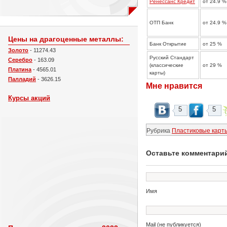
Ренессанс Кредит
от 24.9 %
ОТП Банк
от 24.9 %
Цены на драгоценные металлы:
Банк Открытие
от 25 %
Золото
- 11274.43
Русский Стандарт
Серебро
- 163.09
(классические
от 29 %
Платина
- 4565.01
карты)
Палладий
- 3626.15
Мне нравится
Курсы акций
5
5
Рубрика
Пластиковые карт
Оставьте комментари
Имя
Mail (не публикуется)