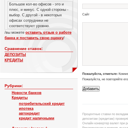
Большое кол-во офисов - это и
плюс, и минус. С одной стороны -
Сайт
выбор. С другой - в некоторых
офисах сотрудники не
соответствуют уровню.
/вы можете
оставить отзыв о работе
банка и поставить свою оценку
/
Сравнение ставок:
ДЕПОЗИТЫ
КРЕДИТЫ
Пожалуйста, отметьте:
Коммен
Пожалуйста, не повторяйте ег
Рубрики:
Новости банков
Кредиты
потребительский кредит
ипотека
автокредит
Процентные ставки по вкладам
кредит наличными
депозитам (кредитам) проверяй
Онлайн конвертер валют при р
Рекомендации и мнения, выска