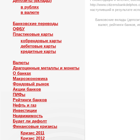
Депозиты (вклады)
http://www.citizensbankdelpho
в рублях
наступивший в результате исп
в валюте
Банковские вклады (депози
Банковские переводы
валют, рейтинги банков, 
ОФБУ
Пластиковые карты
кобрендовые карты
дебетовые карты
кредитные карты
Валюты
Драгоценные металлы и монеты
О банках
Макроэкономика
Фондовый рынок
Акции банков
ПИФы
Рейтинги банков
Нефть и газ
Инвестиции
Недвижимость
Будет ли дефолт
Финансовые кризисы
Кризис 2011
Кризис 2012