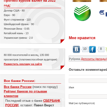
Прогноз курсов валют на 2022
год:
Доллар США - 80
Евро - 90
Фунт стерлингов - 110
Швейцарский франк - 90
Японская йена - 0.65
Китайский юань - 13
Мне нравится
Украинская гривна - 2.0
10
8
80 000 посетителей в месяц, 135 000
Рубрика
Депозиты (вклады)
просмотров (платежеспособная аудитория)
Разместить рекламу на сайте
Оставьте комментари
Все банки России:
Все банки России
(поиск по городу)
Имя
Рейтинг банков по отзывам
клиентов
:
Последний отзыв о банке
СБЕРБАНК
Mail (не публикуется)
РОССИИ
, оставил:
Павел Вюрст