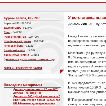
У кого ставка выш
Курсы валют, ЦБ РФ:
Корзина ЦБ
- 87.1006
Декабрь 24th, 2013 by Ар
Доллар США
- 81.4077
Евро
- 94.0585
Перед Новым годом многи
Фунт стерлингов
- 109.7294
не распространяется на 
Швейцарский франк
- 100.6649
надежности не очень пре
Японская йена
- 0.5161
Китайский юань
- 12.064
Максимальную рублевую с
Украинская гривна
- 1.8186
9.3 % годовых при сроке 
/
динамика курсов валют с начала года
/
именно сертификат, на ко
вдруг случится Апокалипс
ОНЛАЙН КОНВЕРТЕР ВАЛЮТ
вернуть деньги вкладчика
“Растущий” (8.5 % годовы
ВТБ24 предлагает 9 % по
Последние материалы
Банка получат 10.29 % го
Доллар должен стоить 72 или 85?
максимальная процентная
Доллар - 75, евро - 88
Доллар по 100 рублей реальность?
В “Газпромбанке” без вкл
Прогнозы курсов валют на 2020 год
ЦБ РФ меняет доллары на юани
ставку можно получить, 