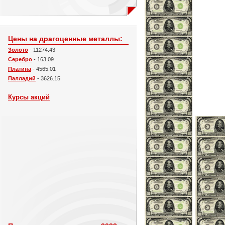
Цены на драгоценные металлы:
Золото
- 11274.43
Серебро
- 163.09
Платина
- 4565.01
Палладий
- 3626.15
Курсы акций