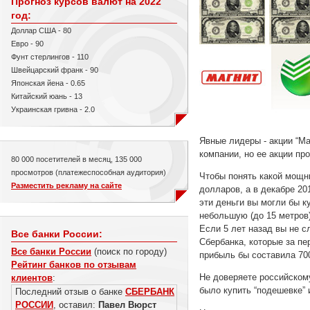
Прогноз курсов валют на 2022
год:
Доллар США - 80
Евро - 90
Фунт стерлингов - 110
Швейцарский франк - 90
Японская йена - 0.65
Китайский юань - 13
Украинская гривна - 2.0
Явные лидеры - акции “Ма
компании, но ее акции пр
80 000 посетителей в месяц, 135 000
просмотров (платежеспособная аудитория)
Чтобы понять какой мощны
Разместить рекламу на сайте
долларов, а в декабре 20
эти деньги вы могли бы к
небольшую (до 15 метров)
Если 5 лет назад вы не с
Все банки России:
Сбербанка, которые за пе
Все банки России
(поиск по городу)
прибыль бы составила 70
Рейтинг банков по отзывам
Не доверяете российскому
клиентов
:
было купить “подешевке” 
Последний отзыв о банке
СБЕРБАНК
РОССИИ
, оставил:
Павел Вюрст