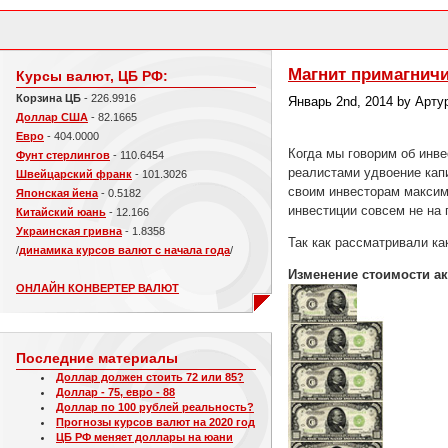
Магнит примагничи
Курсы валют, ЦБ РФ:
Корзина ЦБ
- 226.9916
Январь 2nd, 2014 by Арту
Доллар США
- 82.1665
Евро
- 404.0000
Когда мы говорим об инве
Фунт стерлингов
- 110.6454
реалистами удвоение капи
Швейцарский франк
- 101.3026
своим инвесторам максим
Японская йена
- 0.5182
инвестиции совсем не на 
Китайский юань
- 12.166
Украинская гривна
- 1.8358
Так как рассматривали ка
/
динамика курсов валют с начала года
/
Изменение стоимости ак
ОНЛАЙН КОНВЕРТЕР ВАЛЮТ
Последние материалы
Доллар должен стоить 72 или 85?
Доллар - 75, евро - 88
Доллар по 100 рублей реальность?
Прогнозы курсов валют на 2020 год
ЦБ РФ меняет доллары на юани