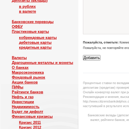
Депозиты (вклады)
в рублях
в валюте
Банковские переводы
ОФБУ
Пластиковые карты
кобрендовые карты
дебетовые карты
Пожалуйста, отметьте:
Коммен
кредитные карты
Пожалуйста, не повторяйте ег
Валюты
Драгоценные металлы и монеты
О банках
Макроэкономика
Фондовый рынок
Акции банков
Процентные ставки по вкладам
ПИФы
депозитам (кредитам) проверяй
Рейтинги банков
Онлайн конвертер валют при р
Нефть и газ
Рекомендации и мнения, выска
Инвестиции
http://www.citizensbankdelpho
наступивший в результате исп
Недвижимость
Будет ли дефолт
Банковские вклады (депози
Финансовые кризисы
валют, рейтинги банков, 
Кризис 2011
Кризис 2012