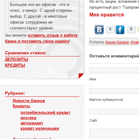
Но есть акции, вложения 
Большое кол-во офисов - это и
процентный рост “Газпром
плюс, и минус. С одной стороны -
Мне нравится
выбор. С другой - в некоторых
офисах сотрудники не
соответствуют уровню.
6
9
/вы можете
оставить отзыв о работе
банка и поставить свою оценку
/
Рубрика
Акции банков
,
Инв
Сравнение ставок:
Оставьте комментари
ДЕПОЗИТЫ
КРЕДИТЫ
Имя
Рубрики:
Mail (не публикуется)
Новости банков
Кредиты
потребительский кредит
ипотека
Сайт
автокредит
кредит наличными