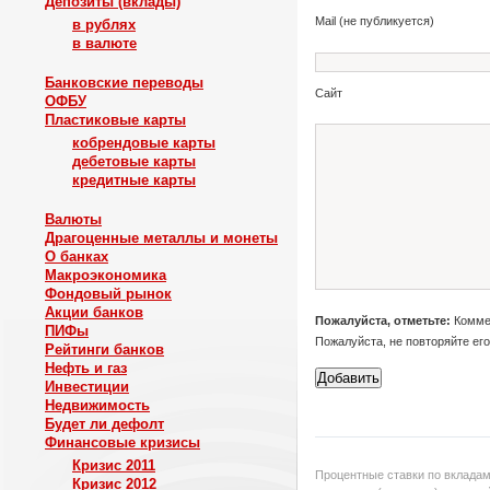
Депозиты (вклады)
Mail (не публикуется)
в рублях
в валюте
Банковские переводы
Сайт
ОФБУ
Пластиковые карты
кобрендовые карты
дебетовые карты
кредитные карты
Валюты
Драгоценные металлы и монеты
О банках
Макроэкономика
Фондовый рынок
Акции банков
Пожалуйста, отметьте:
Коммен
ПИФы
Пожалуйста, не повторяйте ег
Рейтинги банков
Нефть и газ
Инвестиции
Недвижимость
Будет ли дефолт
Финансовые кризисы
Кризис 2011
Процентные ставки по вкладам
Кризис 2012