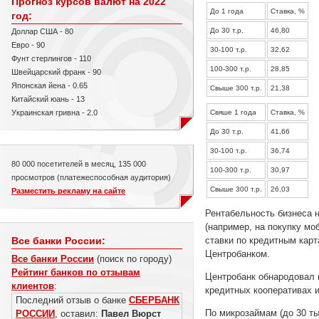
Прогноз курсов валют на 2022
До 1 года
Ставка, %
год:
До 30 т.р.
46,80
Доллар США - 80
Евро - 90
30-100 т.р.
32,62
Фунт стерлингов - 110
100-300 т.р.
28,85
Швейцарский франк - 90
Японская йена - 0.65
Свыше 300 т.р.
21,38
Китайский юань - 13
Свяше 1 года
Ставка, %
Украинская гривна - 2.0
До 30 т.р.
41,66
30-100 т.р.
36,74
80 000 посетителей в месяц, 135 000
100-300 т.р.
30,97
просмотров (платежеспособная аудитория)
Свыше 300 т.р.
26,03
Разместить рекламу на сайте
Рентабельность бизнеса 
(например, на покупку мо
ставки по кредитным кар
Все банки России:
Центробанком.
Все банки России
(поиск по городу)
Рейтинг банков по отзывам
Центробанк обнародовал 
клиентов
:
кредитных кооперативах 
Последний отзыв о банке
СБЕРБАНК
По микрозаймам (до 30 ты
РОССИИ
, оставил:
Павел Вюрст