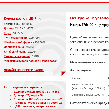
Центробанк устан
Курсы валют, ЦБ РФ:
Корзина ЦБ
- 87.1006
Ноябрь 17th, 2014 by Арт
Доллар США
- 81.4077
Евро
- 94.0585
Центробанк установил ма
Фунт стерлингов
- 109.7294
заключенные в первом ква
Швейцарский франк
- 100.6649
Японская йена
- 0.5161
Ставки по многим кредита
Китайский юань
- 12.064
к заемщикам и ужесточить
Украинская гривна
- 1.8186
/
динамика курсов валют с начала года
/
Максимальные ставки п
Автокредиты
ОНЛАЙН КОНВЕРТЕР ВАЛЮТ
Условия
Новый автомобиль
Последние материалы
(или с пробегом до 1000 км)
Доллар должен стоить 72 или 85?
С пробегом свыше 1000 км
Доллар - 75, евро - 88
Доллар по 100 рублей реальность?
Потребительские креди
Прогнозы курсов валют на 2020 год
ЦБ РФ меняет доллары на юани