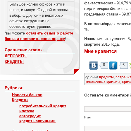
фантастическая - 914,79 
Большое кол-во офисов - это и
года и микрозаймам с зал
плюс, и минус. С одной стороны -
предельная ставка - 39.87
выбор. С другой - в некоторых
офисах сотрудники не
В автоломбардах максимал
соответствуют уровню.
%.
/вы можете
оставить отзыв о работе
банка и поставить свою оценку
/
Напомним, что условия б
квартале 2015 года.
Сравнение ставок:
Мне нравится
ДЕПОЗИТЫ
КРЕДИТЫ
8
6
Рубрика
Кредиты
,
потребит
Финансовые кризисы
,
Криз
Рубрики:
Новости банков
Оставьте комментари
Кредиты
потребительский кредит
ипотека
автокредит
Имя
кредит наличными