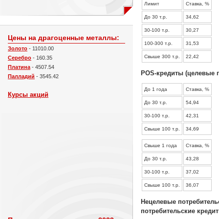
Лимит
Ставка, %
До 30 т.р.
34,62
30-100 т.р.
30,27
Цены на драгоценные металлы:
100-300 т.р.
31,53
Золото
- 11010.00
Свыше 300 т.р.
22,42
Серебро
- 160.35
Платина
- 4507.54
POS-кредиты (целевые п
Палладий
- 3545.42
До 1 года
Ставка, %
Курсы акций
До 30 т.р.
54,94
30-100 т.р.
42,31
Свыше 100 т.р.
34,69
Свыше 1 года
Ставка, %
До 30 т.р.
43,28
30-100 т.р.
37,02
Свыше 100 т.р.
36,07
Нецелевые потребительс
потребительские креди