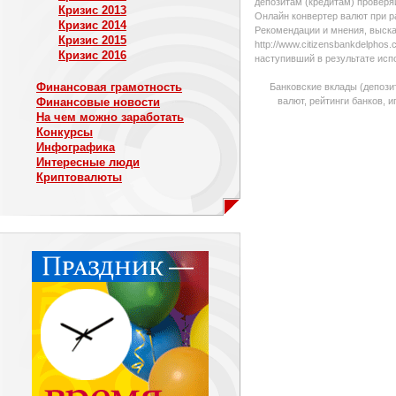
депозитам (кредитам) проверяй
Кризис 2013
Онлайн конвертер валют при р
Кризис 2014
Рекомендации и мнения, выска
Кризис 2015
http://www.citizensbankdelpho
Кризис 2016
наступивший в результате исп
Финансовая грамотность
Банковские вклады (депози
Финансовые новости
валют, рейтинги банков, 
На чем можно заработать
Конкурсы
Инфографика
Интересные люди
Криптовалюты