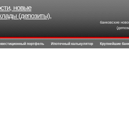
ости, новые
клады (депозиты),
банковские ново
(депоз
нвестиционный портфель
Ипотечный калькулятор
Крупнейшие бан