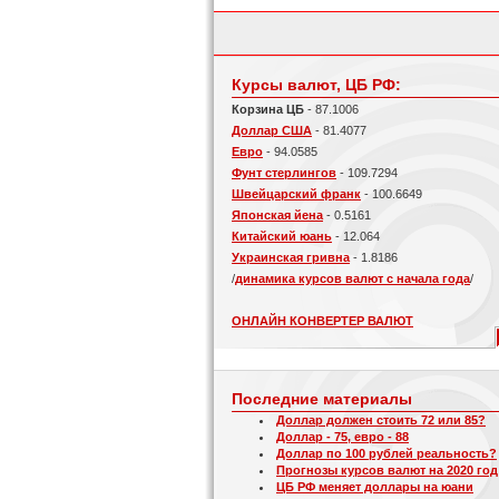
Курсы валют, ЦБ РФ:
Корзина ЦБ
- 87.1006
Доллар США
- 81.4077
Евро
- 94.0585
Фунт стерлингов
- 109.7294
Швейцарский франк
- 100.6649
Японская йена
- 0.5161
Китайский юань
- 12.064
Украинская гривна
- 1.8186
/
динамика курсов валют с начала года
/
ОНЛАЙН КОНВЕРТЕР ВАЛЮТ
Последние материалы
Доллар должен стоить 72 или 85?
Доллар - 75, евро - 88
Доллар по 100 рублей реальность?
Прогнозы курсов валют на 2020 год
ЦБ РФ меняет доллары на юани