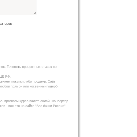
ратором.
ях. Точность процентных ставок по
 ЦБ РФ.
жением покупки либо продажи. Сайт
за любой прямой или косвенный ущерб,
в, прогнозы курса валют, онлайн конвертер
ов - все это на сайте "Все банки России"