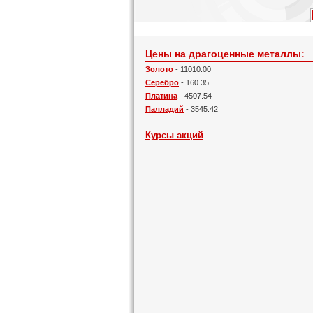
Цены на драгоценные металлы:
Золото
- 11010.00
Серебро
- 160.35
Платина
- 4507.54
Палладий
- 3545.42
Курсы акций