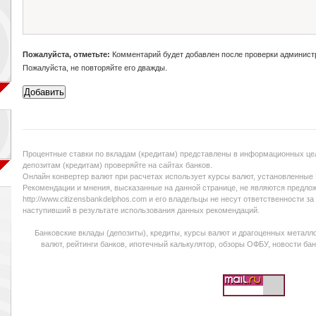
Пожалуйста, отметьте:
Комментарий будет добавлен после проверки админист
Пожалуйста, не повторяйте его дважды.
Процентные ставки по вкладам (кредитам) представлены в информационных цел
депозитам (кредитам) проверяйте на сайтах банков.
Онлайн конвертер валют при расчетах использует курсы валют, установленные
Рекомендации и мнения, высказанные на данной странице, не являются предло
http://www.citizensbankdelphos.com и его владельцы не несут ответственности 
наступивший в результате использования данных рекомендаций.
Банковские вклады (депозиты), кредиты, курсы валют и драгоценных металло
валют, рейтинги банков, ипотечный калькулятор, обзоры ОФБУ, новости банк