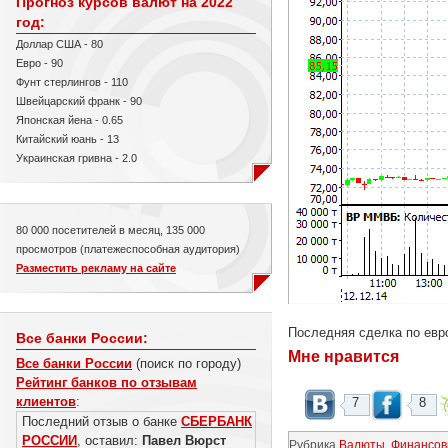
Прогноз курсов валют на 2022
год:
Доллар США - 80
Евро - 90
Фунт стерлингов - 110
Швейцарский франк - 90
Японская йена - 0.65
Китайский юань - 13
Украинская гривна - 2.0
80 000 посетителей в месяц, 135 000
просмотров (платежеспособная аудитория)
Разместить рекламу на сайте
Последняя сделка по евро
Все банки России:
Мне нравится
Все банки России
(поиск по городу)
Рейтинг банков по отзывам
клиентов
:
7
8
Последний отзыв о банке
СБЕРБАНК
РОССИИ
, оставил:
Павел Вюрст
Рубрика
Валюты
,
Финансов