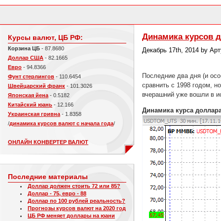
Динамика курсов д
Курсы валют, ЦБ РФ:
Корзина ЦБ
- 87.8680
Декабрь 17th, 2014 by Ар
Доллар США
- 82.1665
Евро
- 94.8366
Последние два дня (и осо
Фунт стерлингов
- 110.6454
сравнить с 1998 годом, н
Швейцарский франк
- 101.3026
вчерашний уже вошли в и
Японская йена
- 0.5182
Китайский юань
- 12.166
Динамика курса доллара
Украинская гривна
- 1.8358
/
динамика курсов валют с начала года
/
ОНЛАЙН КОНВЕРТЕР ВАЛЮТ
Последние материалы
Доллар должен стоить 72 или 85?
Доллар - 75, евро - 88
Доллар по 100 рублей реальность?
Прогнозы курсов валют на 2020 год
ЦБ РФ меняет доллары на юани