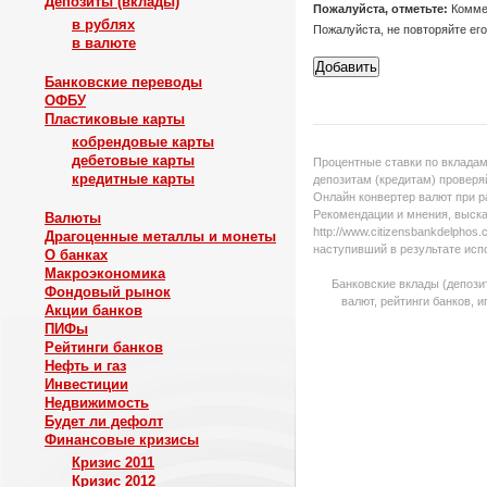
Депозиты (вклады)
Пожалуйста, отметьте:
Коммен
в рублях
Пожалуйста, не повторяйте ег
в валюте
Банковские переводы
ОФБУ
Пластиковые карты
кобрендовые карты
дебетовые карты
Процентные ставки по вкладам
кредитные карты
депозитам (кредитам) проверяй
Онлайн конвертер валют при р
Рекомендации и мнения, выска
Валюты
http://www.citizensbankdelpho
Драгоценные металлы и монеты
наступивший в результате исп
О банках
Макроэкономика
Банковские вклады (депози
Фондовый рынок
валют, рейтинги банков, 
Акции банков
ПИФы
Рейтинги банков
Нефть и газ
Инвестиции
Недвижимость
Будет ли дефолт
Финансовые кризисы
Кризис 2011
Кризис 2012