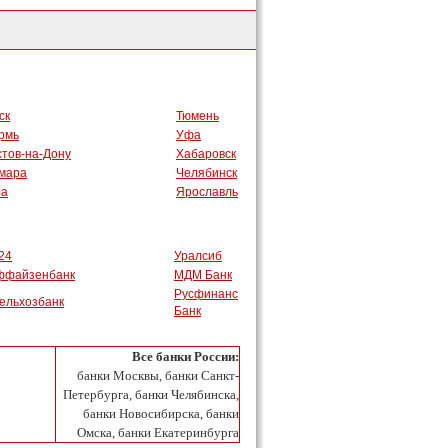
ск
Тюмень
рмь
Уфа
стов-на-Дону
Хабаровск
мара
Челябинск
ла
Ярославль
24
Уралсиб
ффайзенбанк
МДМ Банк
Русфинанс
ельхозбанк
Банк
Все банки России:
банки Москвы, банки Санкт-
Петербурга, банки Челябинска,
банки Новосибирска, банки
Омска, банки Екатеринбурга