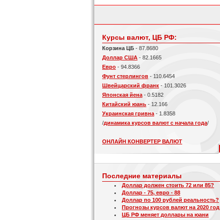
Курсы валют, ЦБ РФ:
Корзина ЦБ
- 87.8680
Доллар США
- 82.1665
Евро
- 94.8366
Фунт стерлингов
- 110.6454
Швейцарский франк
- 101.3026
Японская йена
- 0.5182
Китайский юань
- 12.166
Украинская гривна
- 1.8358
/
динамика курсов валют с начала года
/
ОНЛАЙН КОНВЕРТЕР ВАЛЮТ
Последние материалы
Доллар должен стоить 72 или 85?
Доллар - 75, евро - 88
Доллар по 100 рублей реальность?
Прогнозы курсов валют на 2020 год
ЦБ РФ меняет доллары на юани