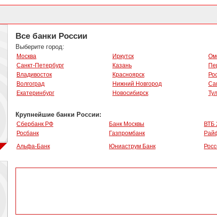
Все банки России
Выберите город:
Москва
Иркутск
Ом
Санкт-Петербург
Казань
Пе
Владивосток
Красноярск
Ро
Волгоград
Нижний Новгород
Са
Екатеринбург
Новосибирск
Ту
Крупнейшие банки России:
Сбербанк РФ
Банк Москвы
ВТБ 
Росбанк
Газпромбанк
Рай
Альфа-Банк
Юниаструм Банк
Росс