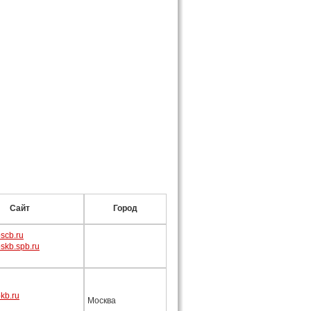
Сайт
Город
scb.ru
skb.spb.ru
kb.ru
Москва