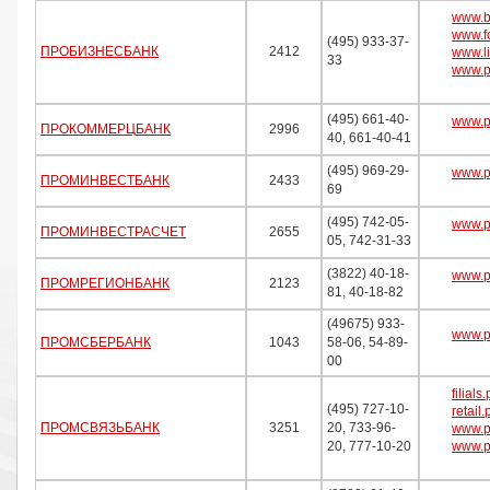
www.ba
www.f
(495) 933-37-
ПРОБИЗНЕСБАНК
2412
www.li
33
www.p
(495) 661-40-
www.p
ПРОКОММЕРЦБАНК
2996
40, 661-40-41
(495) 969-29-
www.p
ПРОМИНВЕСТБАНК
2433
69
(495) 742-05-
www.p
ПРОМИНВЕСТРАСЧЕТ
2655
05, 742-31-33
(3822) 40-18-
www.p
ПРОМРЕГИОНБАНК
2123
81, 40-18-82
(49675) 933-
www.p
ПРОМСБЕРБАНК
1043
58-06, 54-89-
00
filial
(495) 727-10-
retail
ПРОМСВЯЗЬБАНК
3251
20, 733-96-
www.p
20, 777-10-20
www.p