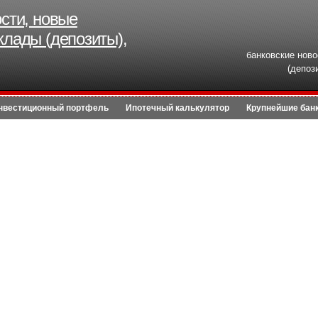
ости, новые
клады (депозиты),
банковские ново
(депоз
нвестиционный портфель
Ипотечный калькулятор
Крупнейшие бан