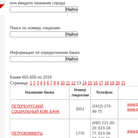
или введите название города
Поиск по номеру лицензии:
Информация об определенном банке:
Банки 601-650 из 1019
Страница:
1
2
3
4
5
6
7
8
9
10
11
12
13
14
15
16
17
18
19
20
21
Номер
Название банка
Телефон
лицензии
www.p
ПЕТЕРБУРГСКИЙ
(3422) 275-
2551
www.p
СОЦИАЛЬНЫЙ КОМ. БАНК
99-75
(495) 221-30-
20, 623-18-
www.p
ПЕТРОКОММЕРЦ
1776
77, 623-36-