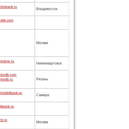
rimbank.ru
Владивосток
skb.com
Москва
riobye.ru
Нижневартовск
riovtb.com
Рязань
iovtb.ru
ioritetbank.ru
Самара
kbank.ru
cb.ru
Москва