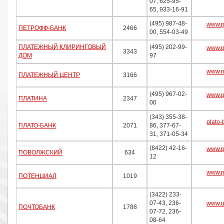
07, 625-95-
65, 933-16-91
(495) 987-48-
www.pe
ПЕТРОФФ-БАНК
2466
00, 554-03-49
ПЛАТЕЖНЫЙ КЛИРИНГОВЫЙ
(495) 202-99-
www.p
3343
ДОМ
97
www.r
ПЛАТЕЖНЫЙ ЦЕНТР
3166
(495) 967-02-
www.pl
ПЛАТИНА
2347
00
(343) 355-38-
plato-
ПЛАТО-БАНК
2071
86, 377-67-
31, 371-05-34
(8422) 42-16-
www.p
ПОВОЛЖСКИЙ
634
12
www.p
ПОТЕНЦИАЛ
1019
(3422) 233-
07-43, 236-
www.u
ПОЧТОБАНК
1788
07-72, 236-
08-64