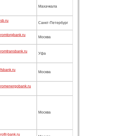
Махачкала
sb.ru
Санкт-Петербург
romtorgbank.ru
Москва
romtransbank.ru
Уфа
fsbank.ru
Москва
romenergobank.ru
Москва
ofit-bank.ru