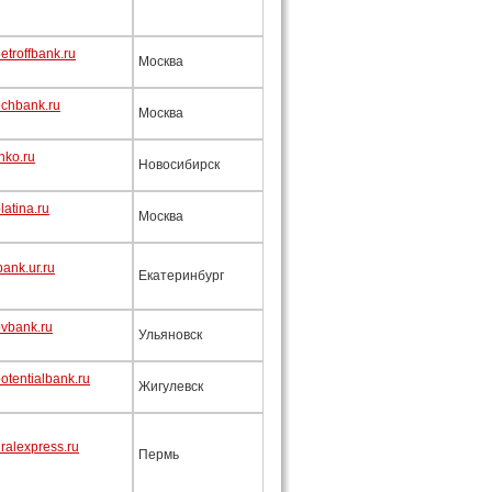
troffbank.ru
Москва
chbank.ru
Москва
nko.ru
Новосибирск
atina.ru
Москва
bank.ur.ru
Екатеринбург
vbank.ru
Ульяновск
otentialbank.ru
Жигулевск
ralexpress.ru
Пермь