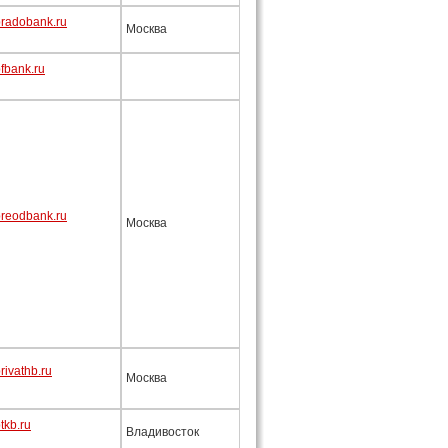
radobank.ru
Москва
fbank.ru
reodbank.ru
Москва
ivathb.ru
Москва
tkb.ru
Владивосток