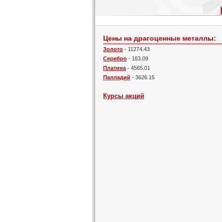
Цены на драгоценные металлы:
Золото
- 11274.43
Серебро
- 163.09
Платина
- 4565.01
Палладий
- 3626.15
Курсы акций