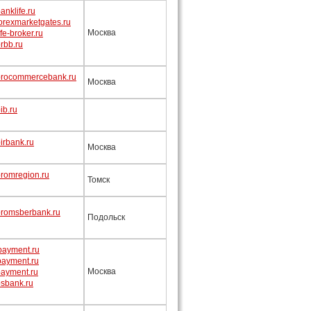
nklife.ru
orexmarketgates.ru
Москва
fe-broker.ru
rbb.ru
rocommercebank.ru
Москва
ib.ru
irbank.ru
Москва
romregion.ru
Томск
romsberbank.ru
Подольск
s.payment.ru
.payment.ru
Москва
ayment.ru
sbank.ru